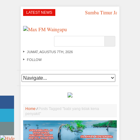
Sumba Timur Jadi Titik St
LATEST NEWS
JUMAT, AGUSTUS 7TH, 2026
FOLLOW
/
Home
Posts Tagged "babi yang tidak kena
penyakit"