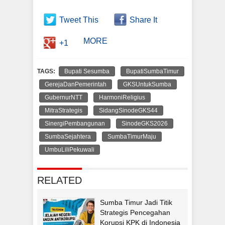
Tweet This
Share It
MORE
+1
TAGS:
Bupati Sesumba
BupatiSumbaTimur
GerejaDanPemerintah
GKSUntukSumba
GubernurNTT
HarmoniReligius
MitraStrategis
SidangSinodeGKS44
SinergiPembangunan
SinodeGKS2026
SumbaSejahtera
SumbaTimurMaju
UmbuLiliPekuwali
RELATED
Sumba Timur Jadi Titik
Strategis Pencegahan
Korupsi KPK di Indonesia