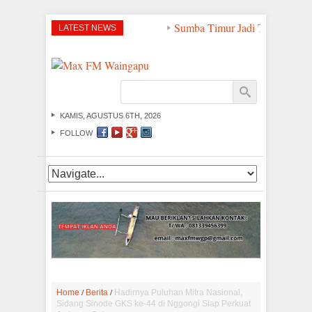
Sumba Timur Jadi Titik Strateg
LATEST NEWS
KAMIS, AGUSTUS 6TH, 2026
FOLLOW
/
/
Home
Berita
Hadirnya Puluhan Mitra Nasional,
Sidang Sinode GKS ke-44 di Nggongi Siap Perkuat