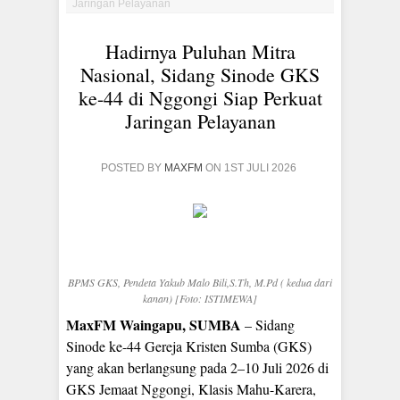
Jaringan Pelayanan
Hadirnya Puluhan Mitra
Nasional, Sidang Sinode GKS
ke-44 di Nggongi Siap Perkuat
Jaringan Pelayanan
POSTED BY
MAXFM
ON 1ST JULI 2026
BPMS GKS, Pendeta Yakub Malo Bili,S.Th, M.Pd ( kedua dari
kanan) [Foto: ISTIMEWA]
MaxFM Waingapu, SUMBA
– Sidang
Sinode ke-44 Gereja Kristen Sumba (GKS)
yang akan berlangsung pada 2–10 Juli 2026 di
GKS Jemaat Nggongi, Klasis Mahu-Karera,