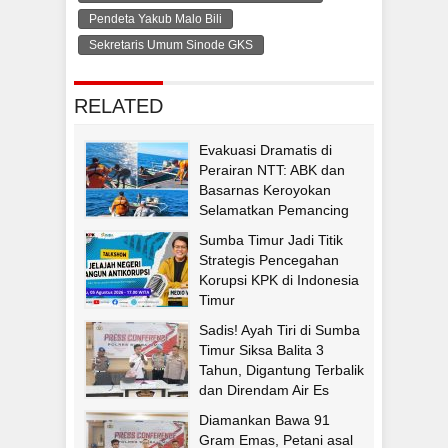
Pendeta Yakub Malo Bili
Sekretaris Umum Sinode GKS
RELATED
Evakuasi Dramatis di
Perairan NTT: ABK dan
Basarnas Keroyokan
Selamatkan Pemancing
Asal Fatululi
Sumba Timur Jadi Titik
Strategis Pencegahan
Korupsi KPK di Indonesia
Timur
Sadis! Ayah Tiri di Sumba
Timur Siksa Balita 3
Tahun, Digantung Terbalik
dan Direndam Air Es
Diamankan Bawa 91
Gram Emas, Petani asal