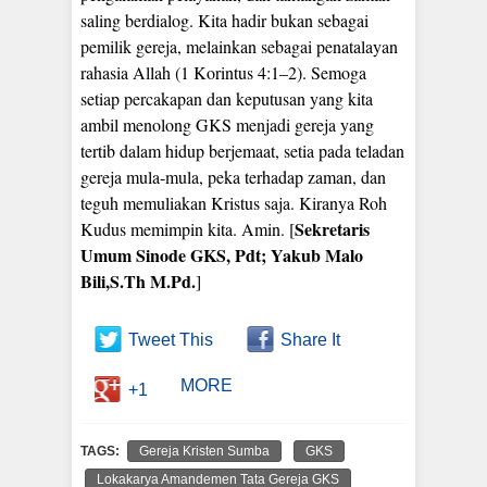
saling berdialog. Kita hadir bukan sebagai
pemilik gereja, melainkan sebagai penatalayan
rahasia Allah (1 Korintus 4:1–2). Semoga
setiap percakapan dan keputusan yang kita
ambil menolong GKS menjadi gereja yang
tertib dalam hidup berjemaat, setia pada teladan
gereja mula-mula, peka terhadap zaman, dan
teguh memuliakan Kristus saja. Kiranya Roh
Sekretaris
Kudus memimpin kita. Amin. [
Umum Sinode GKS, Pdt; Yakub Malo
Bili,S.Th M.Pd.
]
Tweet This
Share It
MORE
+1
TAGS:
Gereja Kristen Sumba
GKS
Lokakarya Amandemen Tata Gereja GKS