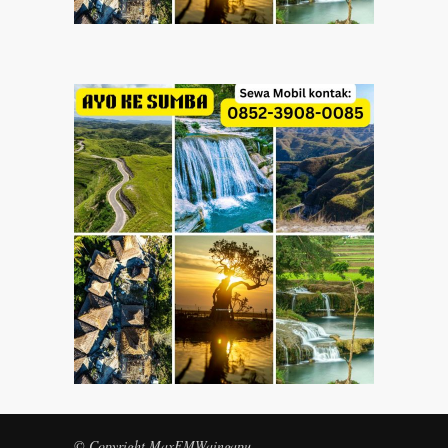
© Copyright MaxFMWaingapu