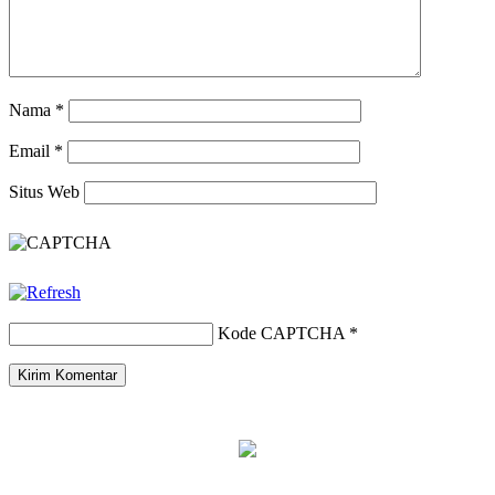
Nama
*
Email
*
Situs Web
Kode CAPTCHA
*