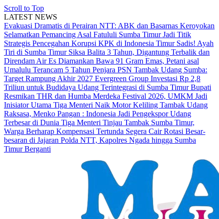
Scroll to Top
LATEST NEWS
Evakuasi Dramatis di Perairan NTT: ABK dan Basarnas Keroyokan
Selamatkan Pemancing Asal Fatululi
Sumba Timur Jadi Titik
Strategis Pencegahan Korupsi KPK di Indonesia Timur
Sadis! Ayah
Tiri di Sumba Timur Siksa Balita 3 Tahun, Digantung Terbalik dan
Direndam Air Es
Diamankan Bawa 91 Gram Emas, Petani asal
Umalulu Terancam 5 Tahun Penjara
PSN Tambak Udang Sumba:
Target Rampung Akhir 2027
Evergreen Group Investasi Rp 2,8
Triliun untuk Budidaya Udang Terintegrasi di Sumba Timur
Bupati
Resmikan THR dan Humba Merdeka Festival 2026, UMKM Jadi
Inisiator Utama
Tiga Menteri Naik Motor Keliling Tambak Udang
Raksasa, Menko Pangan : Indonesia Jadi Pengekspor Udang
Terbesar di Dunia
Tiga Menteri Tinjau Tambak Sumba Timur,
Warga Berharap Kompensasi Tertunda Segera Cair
Rotasi Besar-
besaran di Jajaran Polda NTT, Kapolres Ngada hingga Sumba
Timur Berganti