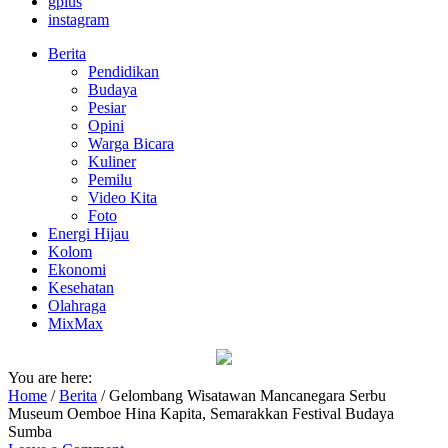
gplus
instagram
Berita
Pendidikan
Budaya
Pesiar
Opini
Warga Bicara
Kuliner
Pemilu
Video Kita
Foto
Energi Hijau
Kolom
Ekonomi
Kesehatan
Olahraga
MixMax
You are here:
Home
/
Berita
/
Gelombang Wisatawan Mancanegara Serbu
Museum Oemboe Hina Kapita, Semarakkan Festival Budaya
Sumba