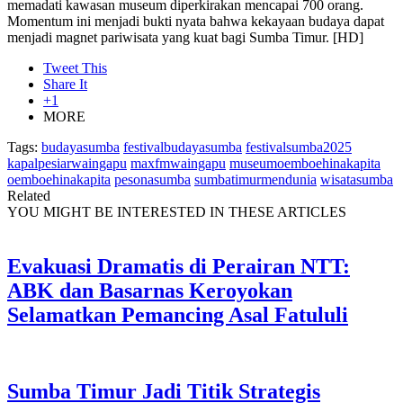
memadati kawasan museum diperkirakan mencapai 700 orang.
Momentum ini menjadi bukti nyata bahwa kekayaan budaya dapat
menjadi magnet pariwisata yang kuat bagi Sumba Timur. [HD]
Tweet This
Share It
+1
MORE
Tags:
budayasumba
festivalbudayasumba
festivalsumba2025
kapalpesiarwaingapu
maxfmwaingapu
museumoemboehinakapita
oemboehinakapita
pesonasumba
sumbatimurmendunia
wisatasumba
Related
YOU MIGHT BE INTERESTED IN THESE ARTICLES
Evakuasi Dramatis di Perairan NTT:
ABK dan Basarnas Keroyokan
Selamatkan Pemancing Asal Fatululi
Sumba Timur Jadi Titik Strategis