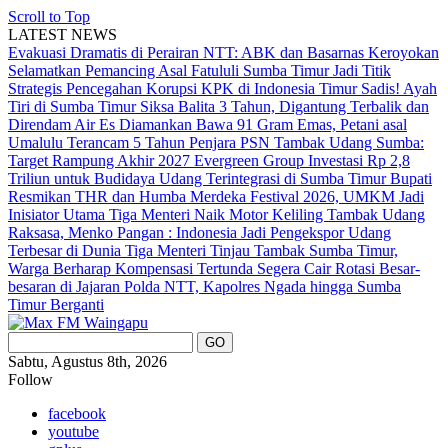
Scroll to Top
LATEST NEWS
Evakuasi Dramatis di Perairan NTT: ABK dan Basarnas Keroyokan
Selamatkan Pemancing Asal Fatululi
Sumba Timur Jadi Titik
Strategis Pencegahan Korupsi KPK di Indonesia Timur
Sadis! Ayah
Tiri di Sumba Timur Siksa Balita 3 Tahun, Digantung Terbalik dan
Direndam Air Es
Diamankan Bawa 91 Gram Emas, Petani asal
Umalulu Terancam 5 Tahun Penjara
PSN Tambak Udang Sumba:
Target Rampung Akhir 2027
Evergreen Group Investasi Rp 2,8
Triliun untuk Budidaya Udang Terintegrasi di Sumba Timur
Bupati
Resmikan THR dan Humba Merdeka Festival 2026, UMKM Jadi
Inisiator Utama
Tiga Menteri Naik Motor Keliling Tambak Udang
Raksasa, Menko Pangan : Indonesia Jadi Pengekspor Udang
Terbesar di Dunia
Tiga Menteri Tinjau Tambak Sumba Timur,
Warga Berharap Kompensasi Tertunda Segera Cair
Rotasi Besar-
besaran di Jajaran Polda NTT, Kapolres Ngada hingga Sumba
Timur Berganti
Sabtu, Agustus 8th, 2026
Follow
facebook
youtube