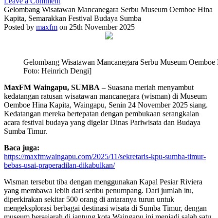
Leave a Comment
Gelombang Wisatawan Mancanegara Serbu Museum Oemboe Hina
Kapita, Semarakkan Festival Budaya Sumba
Posted by
maxfm
on 25th November 2025
Gelombang Wisatawan Mancanegara Serbu Museum Oemboe Hi
Foto: Heinrich Dengi]
MaxFM Waingapu, SUMBA
– Suasana meriah menyambut
kedatangan ratusan wisatawan mancanegara (wisman) di Museum
Oemboe Hina Kapita, Waingapu, Senin 24 November 2025 siang.
Kedatangan mereka bertepatan dengan pembukaan serangkaian
acara festival budaya yang digelar Dinas Pariwisata dan Budaya
Sumba Timur.
Baca juga:
https://maxfmwaingapu.com/2025/11/sekretaris-kpu-sumba-timur-
bebas-usai-praperadilan-dikabulkan/
Wisman tersebut tiba dengan menggunakan Kapal Pesiar Riviera
yang membawa lebih dari seribu penumpang. Dari jumlah itu,
diperkirakan sekitar 500 orang di antaranya turun untuk
mengeksplorasi berbagai destinasi wisata di Sumba Timur, dengan
museum bersejarah di jantung kota Waingapu ini menjadi salah satu