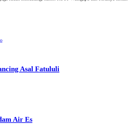
no
cing Asal Fatululi
ndam Air Es