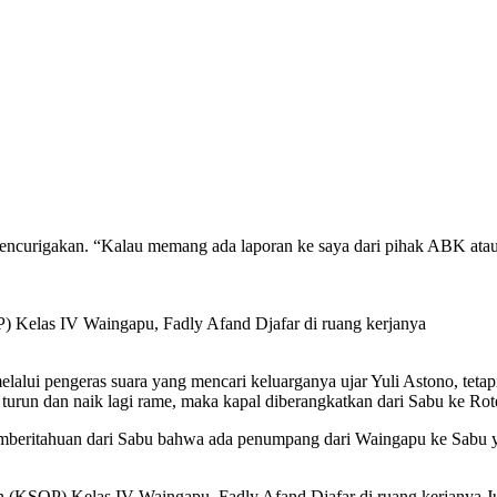
mencurigakan. “Kalau memang ada laporan ke saya dari pihak ABK atau
 Kelas IV Waingapu, Fadly Afand Djafar di ruang kerjanya
lui pengeras suara yang mencari keluarganya ujar Yuli Astono, tetapi k
urun dan naik lagi rame, maka kapal diberangkatkan dari Sabu ke Rot
pemberitahuan dari Sabu bahwa ada penumpang dari Waingapu ke Sabu
 (KSOP) Kelas IV Waingapu, Fadly Afand Djafar di ruang kerjanya Ju