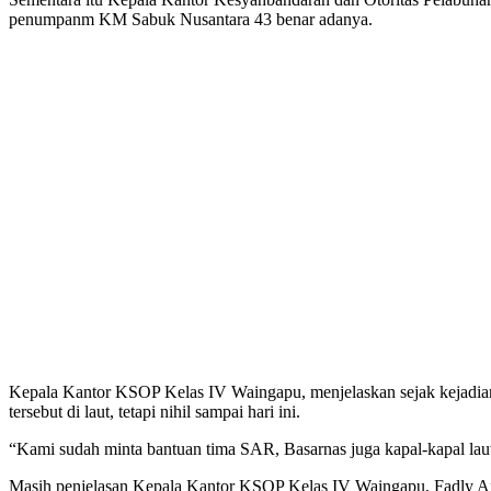
penumpanm KM Sabuk Nusantara 43 benar adanya.
Kepala Kantor KSOP Kelas IV Waingapu, menjelaskan sejak kejadia
tersebut di laut, tetapi nihil sampai hari ini.
“Kami sudah minta bantuan tima SAR, Basarnas juga kapal-kapal laut y
Masih penjelasan Kepala Kantor KSOP Kelas IV Waingapu, Fadly Afa