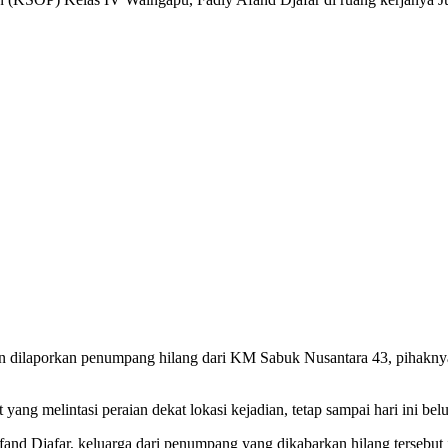
n dilaporkan penumpang hilang dari KM Sabuk Nusantara 43, pihaknya
ang melintasi peraian dekat lokasi kejadian, tetap sampai hari ini bel
nd Djafar, keluarga dari penumpang yang dikabarkan hilang tersebut