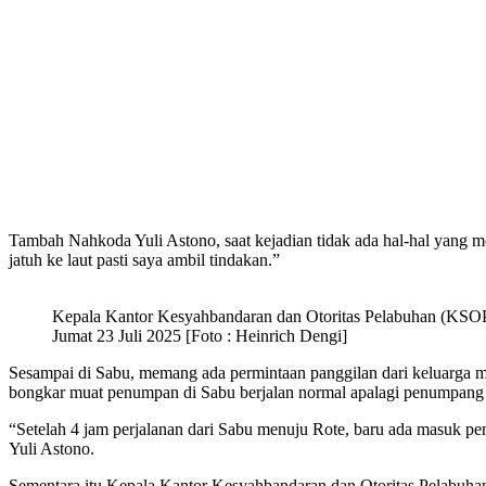
Tambah Nahkoda Yuli Astono, saat kejadian tidak ada hal-hal yang 
jatuh ke laut pasti saya ambil tindakan.”
Kepala Kantor Kesyahbandaran dan Otoritas Pelabuhan (KSOP)
Jumat 23 Juli 2025 [Foto : Heinrich Dengi]
Sesampai di Sabu, memang ada permintaan panggilan dari keluarga mela
bongkar muat penumpan di Sabu berjalan normal apalagi penumpang t
“Setelah 4 jam perjalanan dari Sabu menuju Rote, baru ada masuk 
Yuli Astono.
Sementara itu Kepala Kantor Kesyahbandaran dan Otoritas Pelabuhan