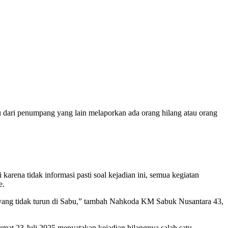
 dari penumpang yang lain melaporkan ada orang hilang atau orang
arena tidak informasi pasti soal kejadian ini, semua kegiatan
e.
 yang tidak turun di Sabu,” tambah Nahkoda KM Sabuk Nusantara 43,
mat 23 Juli 2025 menyatakan kejadian hilangnya salah satu