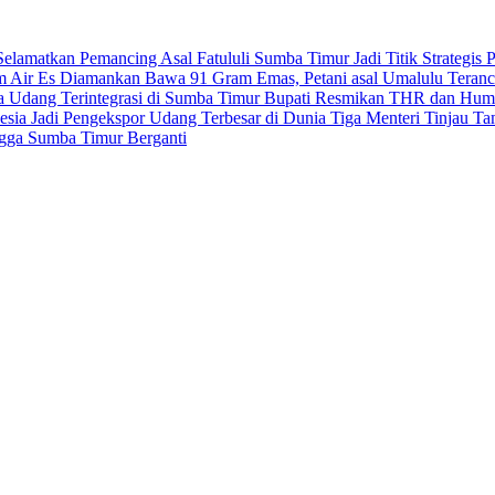
elamatkan Pemancing Asal Fatululi
Sumba Timur Jadi Titik Strategi
m Air Es
Diamankan Bawa 91 Gram Emas, Petani asal Umalulu Teran
ya Udang Terintegrasi di Sumba Timur
Bupati Resmikan THR dan Humb
sia Jadi Pengekspor Udang Terbesar di Dunia
Tiga Menteri Tinjau T
ngga Sumba Timur Berganti