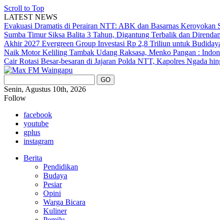
Scroll to Top
LATEST NEWS
Evakuasi Dramatis di Perairan NTT: ABK dan Basarnas Keroyokan S
Sumba Timur Siksa Balita 3 Tahun, Digantung Terbalik dan Direnda
Akhir 2027
Evergreen Group Investasi Rp 2,8 Triliun untuk Budida
Naik Motor Keliling Tambak Udang Raksasa, Menko Pangan : Indone
Cair
Rotasi Besar-besaran di Jajaran Polda NTT, Kapolres Ngada hi
Senin, Agustus 10th, 2026
Follow
facebook
youtube
gplus
instagram
Berita
Pendidikan
Budaya
Pesiar
Opini
Warga Bicara
Kuliner
Pemilu