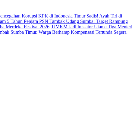
s Pencegahan Korupsi KPK di Indonesia Timur
Sadis! Ayah Tiri di
cam 5 Tahun Penjara
PSN Tambak Udang Sumba: Target Rampung
a Merdeka Festival 2026, UMKM Jadi Inisiator Utama
Tiga Menteri
ambak Sumba Timur, Warga Berharap Kompensasi Tertunda Segera