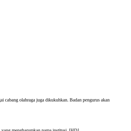
ai cabang olahraga juga dikukuhkan. Badan pengurus akan
l yang mengharumkan nama institusi. [HD]