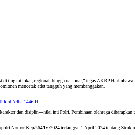
si di tingkat lokal, regional, hingga nasional,” tegas AKBP Harimb
us komitmen mencetak atlet tangguh yang membanggakan.
di Idul Adha 1446 H
arakter dan disiplin—nilai inti Polri. Pembinaan olahraga diharapkan t
lri Nomor Kep/564/IV/2024 tertanggal 1 April 2024 tentang Struktur