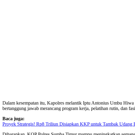
Dalam kesempatan itu, Kapolres melantik Iptu Antonius Umbu Hiwa 
bertanggung jawab merancang program kerja, pelatihan rutin, dan fasil
Baca juga:
Proyek Strategis! Rp8 Triliun Disiapkan KKP untuk Tambak Udang 
Diharapkan, KOP Polres Sumba Timur mampu meningkatkan semangat p