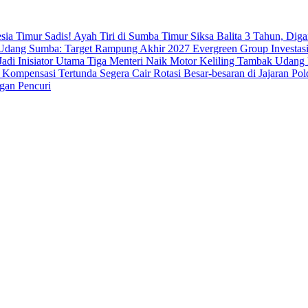
esia Timur
Sadis! Ayah Tiri di Sumba Timur Siksa Balita 3 Tahun, Dig
dang Sumba: Target Rampung Akhir 2027
Evergreen Group Investasi
di Inisiator Utama
Tiga Menteri Naik Motor Keliling Tambak Udang 
 Kompensasi Tertunda Segera Cair
Rotasi Besar-besaran di Jajaran 
gan Pencuri