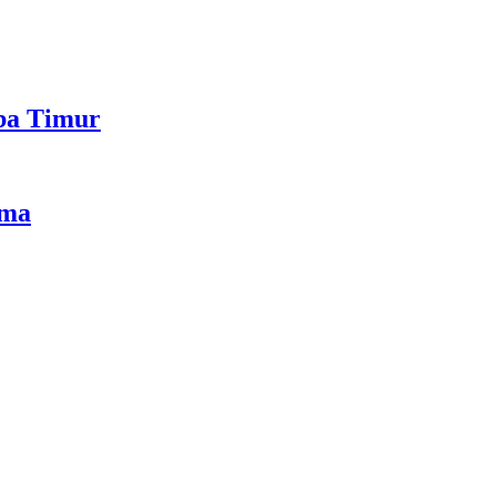
mba Timur
ama