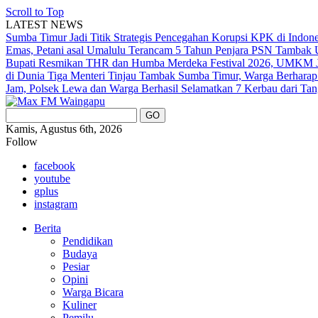
Scroll to Top
LATEST NEWS
Sumba Timur Jadi Titik Strategis Pencegahan Korupsi KPK di Indon
Emas, Petani asal Umalulu Terancam 5 Tahun Penjara
PSN Tambak U
Bupati Resmikan THR dan Humba Merdeka Festival 2026, UMKM Ja
di Dunia
Tiga Menteri Tinjau Tambak Sumba Timur, Warga Berharap
Jam, Polsek Lewa dan Warga Berhasil Selamatkan 7 Kerbau dari Tan
Kamis, Agustus 6th, 2026
Follow
facebook
youtube
gplus
instagram
Berita
Pendidikan
Budaya
Pesiar
Opini
Warga Bicara
Kuliner
Pemilu