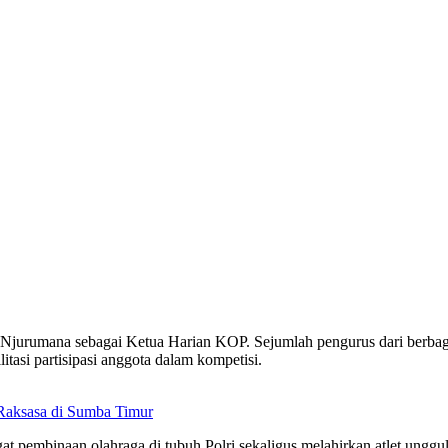
Njurumana sebagai Ketua Harian KOP. Sejumlah pengurus dari berbag
itasi partisipasi anggota dalam kompetisi.
Raksasa di Sumba Timur
embinaan olahraga di tubuh Polri sekaligus melahirkan atlet unggu