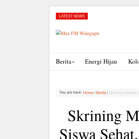
LATEST NEWS
Berita
Energi Hijau
Kol
/
/
You are here:
Home
Berita
Skrining Malaria
Skrining M
Siswa Sehat,