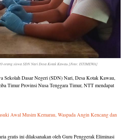
20 orang siswa SDN Nari Desa Kotak Kawau [Foto: ISTIMEWA]
a Sekolah Dasar Negeri (SDN) Nari, Desa Kotak Kawau,
ba Timur Provinsi Nusa Tenggara Timur, NTT mendapat
suki Awal Musim Kemarau, Waspada Angin Kencang dan
ia gratis ini dilaksanakan oleh Guru Penggerak Eliminasi