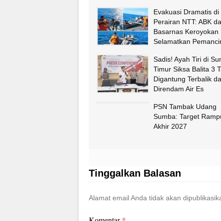
Evakuasi Dramatis di
Perairan NTT: ABK d
Basarnas Keroyokan
Selamatkan Pemancin
Fatululi
Sadis! Ayah Tiri di S
Timur Siksa Balita 3 
Digantung Terbalik d
Direndam Air Es
PSN Tambak Udang
Sumba: Target Ramp
Akhir 2027
Tinggalkan Balasan
Alamat email Anda tidak akan dipublikasik
Komentar
*