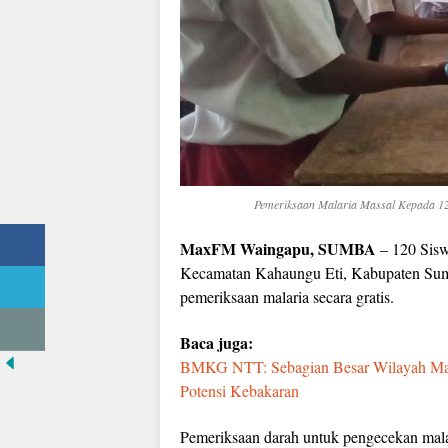
Pemeriksaan Malaria Massal Kepada 1
MaxFM Waingapu, SUMBA
– 120 Sisw
Kecamatan Kahaungu Eti, Kabupaten Sum
pemeriksaan malaria secara gratis.
Baca juga:
BMKG NTT: Sebagian Besar Wilayah Ma
Potensi Kebakaran
Pemeriksaan darah untuk pengecekan malar