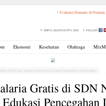
Evakuasi Dramatis di Perairan NTT: AB
SABTU, AGUSTUS 8TH, 2026
FOLLOW
om
Ekonomi
Kesehatan
Olahraga
MixM
 Gratis di SDN Nari: Semua Siswa Sehat, Edukasi Pencegahan Diintensifkan
alaria Gratis di SDN 
 Edukasi Pencegahan 