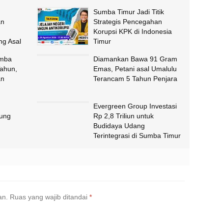
Sumba Timur Jadi Titik
an
Strategis Pencegahan
Korupsi KPK di Indonesia
g Asal
Timur
umba
Diamankan Bawa 91 Gram
Tahun,
Emas, Petani asal Umalulu
an
Terancam 5 Tahun Penjara
Evergreen Group Investasi
ung
Rp 2,8 Triliun untuk
Budidaya Udang
Terintegrasi di Sumba Timur
an.
Ruas yang wajib ditandai
*