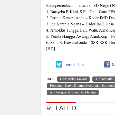
Pada pemeriksaan malaria di SD Negeri Na
1. Batsyeba B Kahi, S.Pd. Gr. – Guru PE
2. Rosnia Kanora Anna – Kader JMD De
3. Ina Karanja Ngana – Kader JMD Des
4. Arnoldus Tungga Halu Walu, A.md.Kep
5. Yunita Hangga Awang, A.md.Kep – 
6. Semi S. Kawarakonda – SSR RSK Lin
[HD]
Tweet This
S
TAGS:
Desa Kotak Kawau
Juru Malaria 
Persatuan Karya Dharma Kesehatan Indonesi
uru Penggerak Eliminasi Malaria
RELATED