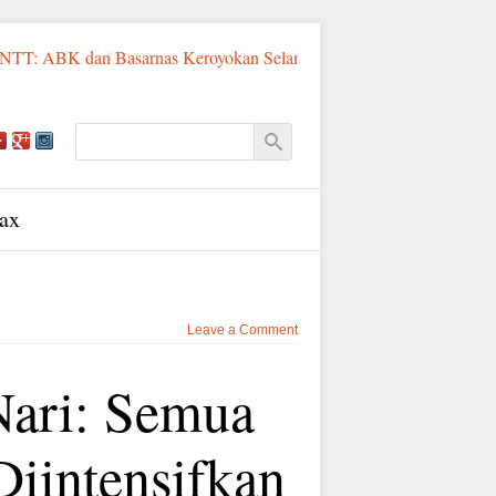
K dan Basarnas Keroyokan Selamatkan Pemancing Asal Fatululi
ax
Leave a Comment
Nari: Semua
Diintensifkan