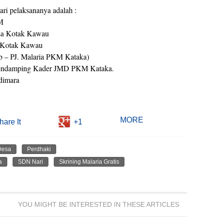
ri pelaksananya adalah :
M
sa Kotak Kawau
a Kotak Kawau
 – PJ. Malaria PKM Kataka)
Pendamping Kader JMD PKM Kataka.
dimara
MORE
hare It
+1
Desa
Perdhaki
a
SDN Nari
Skrining Malaria Gratis
YOU MIGHT BE INTERESTED IN THESE ARTICLES