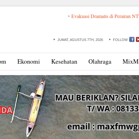
Evakuasi Dramatis di Perairan NTT: ABK dan 
JUMAT, AGUSTUS 7TH, 2026
FOLLOW
om
Ekonomi
Kesehatan
Olahraga
MixM