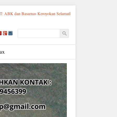
Basarnas Keroyokan Selamatkan Pemancing Asal Fatululi
Sumba
ax