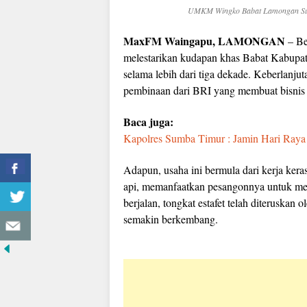
UMKM Wingko Babat Lamongan Suks
MaxFM Waingapu, LAMONGAN
– Be
melestarikan kudapan khas Babat Kabupate
selama lebih dari tiga dekade. Keberlanjut
pembinaan dari BRI yang membuat bisnis k
Baca juga:
Kapolres Sumba Timur : Jamin Hari Ray
Adapun, usaha ini bermula dari kerja ker
api, memanfaatkan pesangonnya untuk memu
berjalan, tongkat estafet telah diteruska
semakin berkembang.