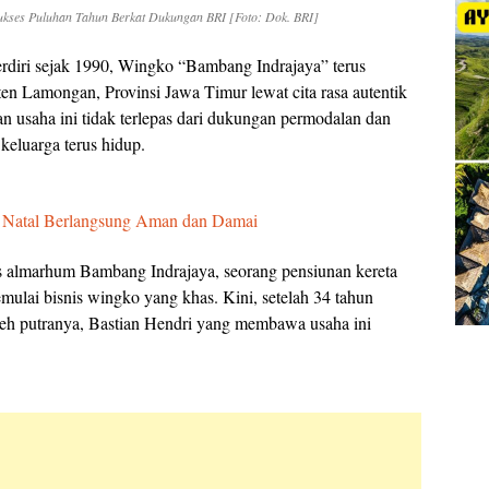
es Puluhan Tahun Berkat Dukungan BRI [Foto: Dok. BRI]
rdiri sejak 1990, Wingko “Bambang Indrajaya” terus
n Lamongan, Provinsi Jawa Timur lewat cita rasa autentik
an usaha ini tidak terlepas dari dukungan permodalan dan
eluarga terus hidup.
a Natal Berlangsung Aman dan Damai
as almarhum Bambang Indrajaya, seorang pensiunan kereta
lai bisnis wingko yang khas. Kini, setelah 34 tahun
n oleh putranya, Bastian Hendri yang membawa usaha ini