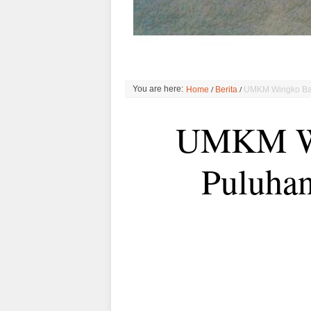
/
/
You are here:
Home
Berita
UMKM Wingko Bab
UMKM Wi
Puluha