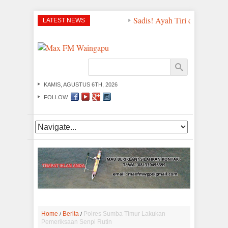
Sadis! Ayah Tiri di Sumba Tim
LATEST NEWS
KAMIS, AGUSTUS 6TH, 2026
FOLLOW
/
/
Home
Berita
Polres Sumba Timur Lakukan
Pemeriksaan Senpi Rutin