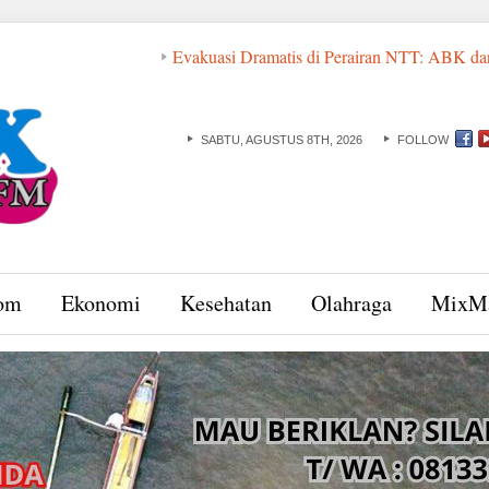
Evakuasi Dramatis di Perairan NTT: ABK dan Basarnas Kero
SABTU, AGUSTUS 8TH, 2026
FOLLOW
om
Ekonomi
Kesehatan
Olahraga
MixM