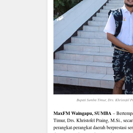
Bupati Sumba Timur, Drs. Khristofel
MaxFM Waingapu, SUMBA
– Bertempa
Timur, Drs. Khristofel Praing, M.Si., se
perangkat-perangkat daerah berprestasi se