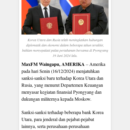
Korea Utara dan Rusia telah meningkatkan hubungan
diplomatik dan ekonomi dalam beberapa tahun terakhir,
bahkan menyepakati pakta pertahanan bersama di Pyongyang
19 Juni 2024 lalu.
MaxFM Waingapu, AMERIKA
– Amerika
pada hari Senin (16/12/2024) menjatuhkan
sanksi-sanksi baru terhadap Korea Utara dan
Rusia, yang menurut Departemen Keuangan
menyasar kegiatan finansial Pyongyang dan
dukungan militernya kepada Moskow.
Sanksi-sanksi terhadap beberapa bank Korea
Utara, para jenderal dan pejabat-pejabat
lainnya, serta perusahaan-perusahaan