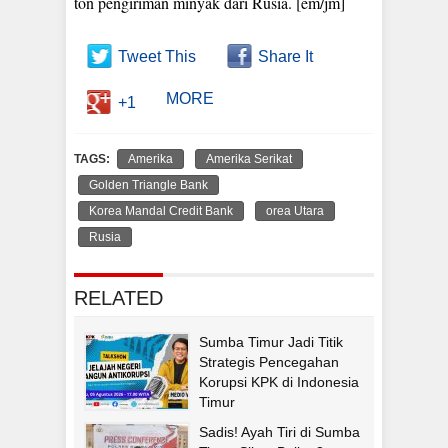
ton pengiriman minyak dari Rusia. [em/jm]
Tweet This
Share It
MORE
+1
TAGS:
Amerika
Amerika Serikat
Golden Triangle Bank
Korea Mandal Credit Bank
orea Utara
Rusia
RELATED
Sumba Timur Jadi Titik
Strategis Pencegahan
Korupsi KPK di Indonesia
Timur
Sadis! Ayah Tiri di Sumba