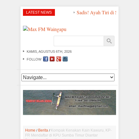
Sadis! Ayah Tiri di Sumba Timur 
LATEST NEWS
KAMIS, AGUSTUS 6TH, 2026
FOLLOW
/
/
Home
Berita
Kompak Kenakan Kain Kawuru, KP-
FR Mendaftar di KPU Sumba Timur Diantar