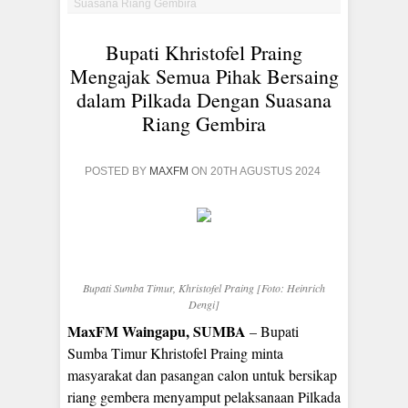
Suasana Riang Gembira
Bupati Khristofel Praing
Mengajak Semua Pihak Bersaing
dalam Pilkada Dengan Suasana
Riang Gembira
POSTED BY
MAXFM
ON 20TH AGUSTUS 2024
Bupati Sumba Timur, Khristofel Praing [Foto: Heinrich
Dengi]
MaxFM Waingapu, SUMBA
– Bupati
Sumba Timur Khristofel Praing minta
masyarakat dan pasangan calon untuk bersikap
riang gembera menyamput pelaksanaan Pilkada