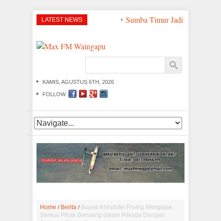
Sumba Timur Jadi Titik Strate
LATEST NEWS
KAMIS, AGUSTUS 6TH, 2026
FOLLOW
/
/
Home
Berita
Bupati Khristofel Praing Mengajak
Semua Pihak Bersaing dalam Pilkada Dengan