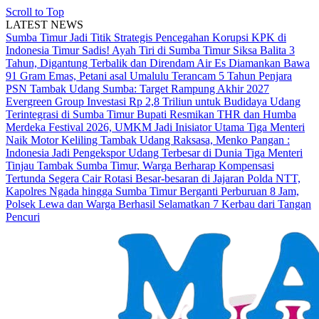
Scroll to Top
LATEST NEWS
Sumba Timur Jadi Titik Strategis Pencegahan Korupsi KPK di
Indonesia Timur
Sadis! Ayah Tiri di Sumba Timur Siksa Balita 3
Tahun, Digantung Terbalik dan Direndam Air Es
Diamankan Bawa
91 Gram Emas, Petani asal Umalulu Terancam 5 Tahun Penjara
PSN Tambak Udang Sumba: Target Rampung Akhir 2027
Evergreen Group Investasi Rp 2,8 Triliun untuk Budidaya Udang
Terintegrasi di Sumba Timur
Bupati Resmikan THR dan Humba
Merdeka Festival 2026, UMKM Jadi Inisiator Utama
Tiga Menteri
Naik Motor Keliling Tambak Udang Raksasa, Menko Pangan :
Indonesia Jadi Pengekspor Udang Terbesar di Dunia
Tiga Menteri
Tinjau Tambak Sumba Timur, Warga Berharap Kompensasi
Tertunda Segera Cair
Rotasi Besar-besaran di Jajaran Polda NTT,
Kapolres Ngada hingga Sumba Timur Berganti
Perburuan 8 Jam,
Polsek Lewa dan Warga Berhasil Selamatkan 7 Kerbau dari Tangan
Pencuri