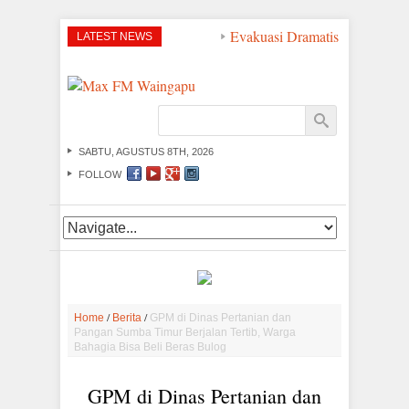
Evakuasi Dramatis di Perairan 
LATEST NEWS
SABTU, AGUSTUS 8TH, 2026
FOLLOW
/
/
Home
Berita
GPM di Dinas Pertanian dan
Pangan Sumba Timur Berjalan Tertib, Warga
Bahagia Bisa Beli Beras Bulog
GPM di Dinas Pertanian dan