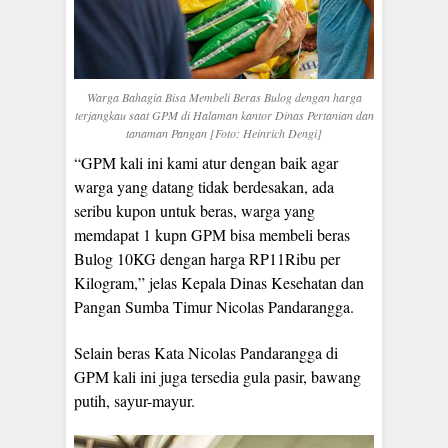
Warga Bahagia Bisa Membeli Beras Bulog dengan harga
terjangkau saat GPM di Halaman kantor Dinas Pertanian dan
tanaman Pangan [Foto: Heinrich Dengi]
“GPM kali ini kami atur dengan baik agar
warga yang datang tidak berdesakan, ada
seribu kupon untuk beras, warga yang
memdapat 1 kupn GPM bisa membeli beras
Bulog 10KG dengan harga RP11Ribu per
Kilogram,” jelas Kepala Dinas Kesehatan dan
Pangan Sumba Timur Nicolas Pandarangga.
Selain beras Kata Nicolas Pandarangga di
GPM kali ini juga tersedia gula pasir, bawang
putih, sayur-mayur.