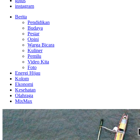
gplus
instagram
Berita
Pendidikan
Budaya
Pesiar
Opini
Warga Bicara
Kuliner
Pemilu
Video Kita
Foto
Energi Hijau
Kolom
Ekonomi
Kesehatan
Olahraga
MixMax