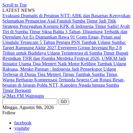
Scroll to Top
LATEST NEWS
Evakuasi Dramatis di Perairan NTT: ABK dan Basarnas Keroyokan
Selamatkan Pemancing Asal Fatululi
Sumba Timur Jadi Titik
Strategis Pencegahan Korupsi KPK di Indonesia Timur
Sadis! Ayah
Tiri di Sumba Timur Siksa Balita 3 Tahun, Digantung Terbalik dan
Direndam Air Es
Diamankan Bawa 91 Gram Emas, Petani asal
Umalulu Terancam 5 Tahun Penjara
PSN Tambak Udang Sumba:
Target Rampung Akhir 2027
Evergreen Group Investasi Rp 2,8
Triliun untuk Budidaya Udang Terintegrasi di Sumba Timur
Bupati
Resmikan THR dan Humba Merdeka Festival 2026, UMKM Jadi
Inisiator Utama
Tiga Menteri Naik Motor Keliling Tambak Udang
Raksasa, Menko Pangan : Indonesia Jadi Pengekspor Udang
Terbesar di Dunia
Tiga Menteri Tinjau Tambak Sumba Timur,
Warga Berharap Kompensasi Tertunda Segera Cair
Rotasi Besar-
besaran di Jajaran Polda NTT, Kapolres Ngada hingga Sumba
Timur Berganti
Minggu, Agustus 9th, 2026
Follow
facebook
youtube