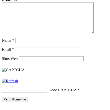
Nama
*
Email
*
Situs Web
Kode CAPTCHA
*