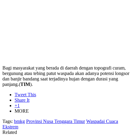
Bagi masyarakat yang berada di daerah dengan topografi curam,
bergunung atau tebing patut waspada akan adanya potensi longsor
dan banjir bandang saat terjadinya hujan dengan durasi yang
panjang.(
TIM
).
Tweet This
Share It
+1
MORE
Tags:
bmkg
Provinsi Nusa Tenggara Timur
Waspadai Cuaca
Ekstrem
Related