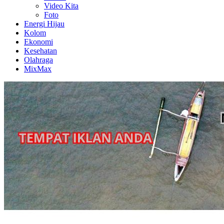
Video Kita
Foto
Energi Hijau
Kolom
Ekonomi
Kesehatan
Olahraga
MixMax