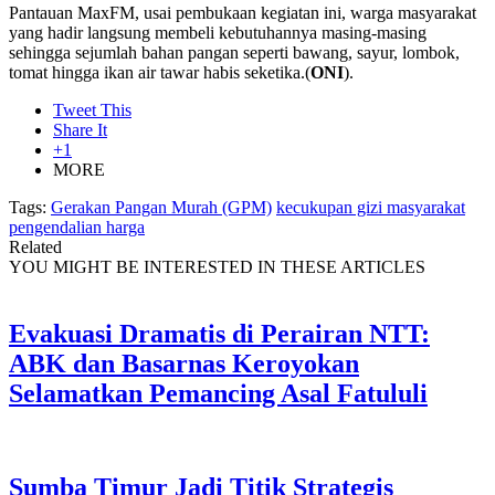
Pantauan MaxFM, usai pembukaan kegiatan ini, warga masyarakat
yang hadir langsung membeli kebutuhannya masing-masing
sehingga sejumlah bahan pangan seperti bawang, sayur, lombok,
tomat hingga ikan air tawar habis seketika.(
ONI
).
Tweet This
Share It
+1
MORE
Tags:
Gerakan Pangan Murah (GPM)
kecukupan gizi masyarakat
pengendalian harga
Related
YOU MIGHT BE INTERESTED IN THESE ARTICLES
Evakuasi Dramatis di Perairan NTT:
ABK dan Basarnas Keroyokan
Selamatkan Pemancing Asal Fatululi
Sumba Timur Jadi Titik Strategis