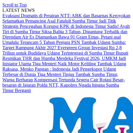
Scroll to Top
LATEST NEWS
Evakuasi Dramatis di Perairan NTT: ABK dan Basarnas Keroyokan
Selamatkan Pemancing Asal Fatululi
Sumba Timur Jadi Titik
Strategis Pencegahan Korupsi KPK di Indonesia Timur
Sadis! Ayah
Tiri di Sumba Timur Siksa Balita 3 Tahun, Digantung Terbalik dan
Direndam Air Es
Diamankan Bawa 91 Gram Emas, Petani asal
Umalulu Terancam 5 Tahun Penjara
PSN Tambak Udang Sumba:
Target Rampung Akhir 2027
Evergreen Group Investasi Rp 2,8
Triliun untuk Budidaya Udang Terintegrasi di Sumba Timur
Bupati
Resmikan THR dan Humba Merdeka Festival 2026, UMKM Jadi
Inisiator Utama
Tiga Menteri Naik Motor Keliling Tambak Udang
Raksasa, Menko Pangan : Indonesia Jadi Pengekspor Udang
Terbesar di Dunia
Tiga Menteri Tinjau Tambak Sumba Timur,
Warga Berharap Kompensasi Tertunda Segera Cair
Rotasi Besar-
besaran di Jajaran Polda NTT, Kapolres Ngada hingga Sumba
Timur Berganti