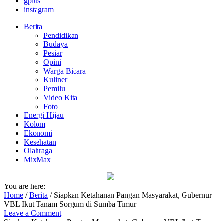
gplus
instagram
Berita
Pendidikan
Budaya
Pesiar
Opini
Warga Bicara
Kuliner
Pemilu
Video Kita
Foto
Energi Hijau
Kolom
Ekonomi
Kesehatan
Olahraga
MixMax
You are here:
Home
/
Berita
/
Siapkan Ketahanan Pangan Masyarakat, Gubernur
VBL Ikut Tanam Sorgum di Sumba Timur
Leave a Comment