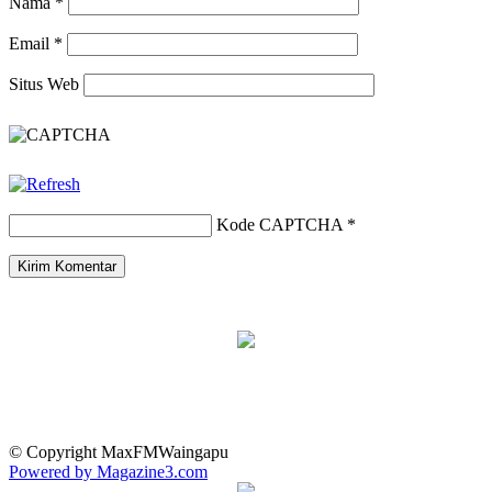
Nama
*
Email
*
Situs Web
Kode CAPTCHA
*
© Copyright MaxFMWaingapu
Powered by Magazine3.com