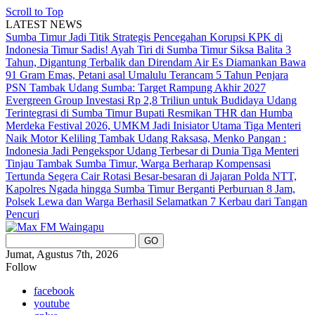
Scroll to Top
LATEST NEWS
Sumba Timur Jadi Titik Strategis Pencegahan Korupsi KPK di
Indonesia Timur
Sadis! Ayah Tiri di Sumba Timur Siksa Balita 3
Tahun, Digantung Terbalik dan Direndam Air Es
Diamankan Bawa
91 Gram Emas, Petani asal Umalulu Terancam 5 Tahun Penjara
PSN Tambak Udang Sumba: Target Rampung Akhir 2027
Evergreen Group Investasi Rp 2,8 Triliun untuk Budidaya Udang
Terintegrasi di Sumba Timur
Bupati Resmikan THR dan Humba
Merdeka Festival 2026, UMKM Jadi Inisiator Utama
Tiga Menteri
Naik Motor Keliling Tambak Udang Raksasa, Menko Pangan :
Indonesia Jadi Pengekspor Udang Terbesar di Dunia
Tiga Menteri
Tinjau Tambak Sumba Timur, Warga Berharap Kompensasi
Tertunda Segera Cair
Rotasi Besar-besaran di Jajaran Polda NTT,
Kapolres Ngada hingga Sumba Timur Berganti
Perburuan 8 Jam,
Polsek Lewa dan Warga Berhasil Selamatkan 7 Kerbau dari Tangan
Pencuri
Jumat, Agustus 7th, 2026
Follow
facebook
youtube