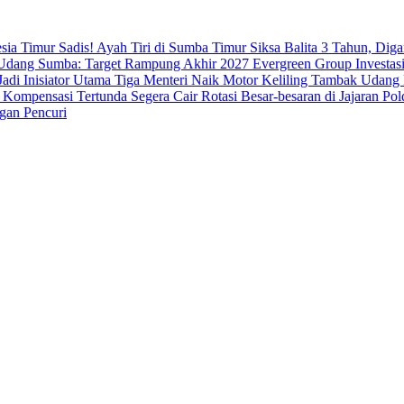
esia Timur
Sadis! Ayah Tiri di Sumba Timur Siksa Balita 3 Tahun, Dig
dang Sumba: Target Rampung Akhir 2027
Evergreen Group Investasi
di Inisiator Utama
Tiga Menteri Naik Motor Keliling Tambak Udang 
 Kompensasi Tertunda Segera Cair
Rotasi Besar-besaran di Jajaran 
gan Pencuri