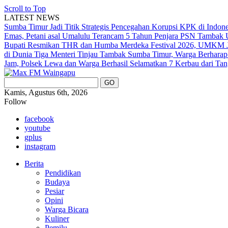
Scroll to Top
LATEST NEWS
Sumba Timur Jadi Titik Strategis Pencegahan Korupsi KPK di Indon
Emas, Petani asal Umalulu Terancam 5 Tahun Penjara
PSN Tambak U
Bupati Resmikan THR dan Humba Merdeka Festival 2026, UMKM Ja
di Dunia
Tiga Menteri Tinjau Tambak Sumba Timur, Warga Berharap
Jam, Polsek Lewa dan Warga Berhasil Selamatkan 7 Kerbau dari Tan
Kamis, Agustus 6th, 2026
Follow
facebook
youtube
gplus
instagram
Berita
Pendidikan
Budaya
Pesiar
Opini
Warga Bicara
Kuliner
Pemilu