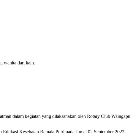
wanita dari kain.
eratman dalam kegiatan yang dilaksanakan oleh Rotary Club Waingapu
 Edukasi Kesehatan Remaja Putri pada Jumat 02 September 2022,