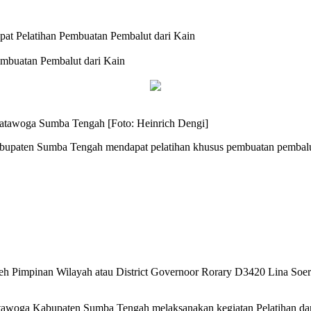
t Pelatihan Pembuatan Pembalut dari Kain
mbuatan Pembalut dari Kain
Matawoga Sumba Tengah [Foto: Heinrich Dengi]
aten Sumba Tengah mendapat pelatihan khusus pembuatan pembalut 
oleh Pimpinan Wilayah atau District Governoor Rorary D3420 Lina So
woga Kabupaten Sumba Tengah melaksanakan kegiatan Pelatihan dan