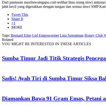
Dari pantauan maxfmwaingapu.com terlihat lima orang siswi antusias
jahit kecil yang digerakkan dengan tangan dan semua siswi SMP K
Tweet This
Share It
+1
MORE
Tags:
Bernard Elim
Girl Empowermet
Lina Soeratman
Rotary Club 
Related
YOU MIGHT BE INTERESTED IN THESE ARTICLES
Sumba Timur Jadi Titik Strategis Penceg
Sadis! Ayah Tiri di Sumba Timur Siksa Ba
Diamankan Bawa 91 Gram Emas, Petani a