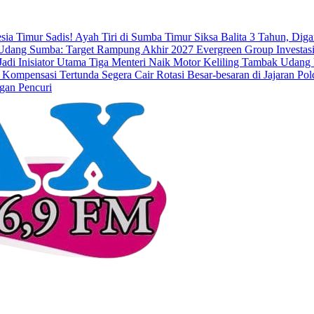
esia Timur
Sadis! Ayah Tiri di Sumba Timur Siksa Balita 3 Tahun, Dig
dang Sumba: Target Rampung Akhir 2027
Evergreen Group Investasi
di Inisiator Utama
Tiga Menteri Naik Motor Keliling Tambak Udang 
 Kompensasi Tertunda Segera Cair
Rotasi Besar-besaran di Jajaran 
gan Pencuri