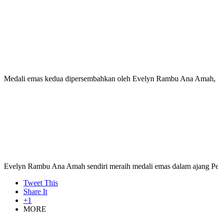
Medali emas kedua dipersembahkan oleh Evelyn Rambu Ana Amah, k
Evelyn Rambu Ana Amah sendiri meraih medali emas dalam ajang Pesp
Tweet This
Share It
+1
MORE