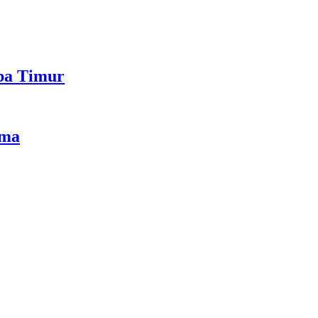
mba Timur
ama