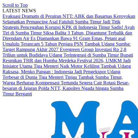
Scroll to Top
LATEST NEWS
Evakuasi Dramatis di Perairan NTT: ABK dan Basarnas Keroyokan
Selamatkan Pemancing Asal Fatululi
Sumba Timur Jadi Titik
Strategis Pencegahan Korupsi KPK di Indonesia Timur
Sadis! Ayah
Tiri di Sumba Timur Siksa Balita 3 Tahun, Digantung Terbalik dan
Direndam Air Es
Diamankan Bawa 91 Gram Emas, Petani asal
Umalulu Terancam 5 Tahun Penjara
PSN Tambak Udang Sumba:
Target Rampung Akhir 2027
Evergreen Group Investasi Rp 2,8
Triliun untuk Budidaya Udang Terintegrasi di Sumba Timur
Bupati
Resmikan THR dan Humba Merdeka Festival 2026, UMKM Jadi
Inisiator Utama
Tiga Menteri Naik Motor Keliling Tambak Udang
Raksasa, Menko Pangan : Indonesia Jadi Pengekspor Udang
Terbesar di Dunia
Tiga Menteri Tinjau Tambak Sumba Timur,
Warga Berharap Kompensasi Tertunda Segera Cair
Rotasi Besar-
besaran di Jajaran Polda NTT, Kapolres Ngada hingga Sumba
Timur Berganti