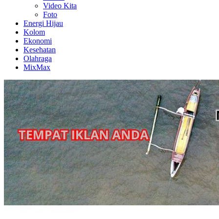
Video Kita
Foto
Energi Hijau
Kolom
Ekonomi
Kesehatan
Olahraga
MixMax