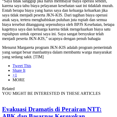
“Saya tidak sanggup jika harus membayar biaya operasi sendiri,
karena saya tahu biaya pelayanan kesehatan saat ini tidaklah murah.
Entah berapa biaya yang harus saya dan keluarga keluarkan jika
saya tidak menjadi peserta JKN-KIS. Dari tagihan biaya operasi
anak saya, tertera menghabiskan puluhan juta rupiah dan semua
biaya tersebut ditanggung sepenuhnya oleh BPJS Kesehatan, betapa
kagetnya saya dan keluarga karena tidak mengeluarkan biaya satu
rupiahpun untuk operasi saya ini. Saya sangat bersyukur telah
menjadi peserta JKN-KIS,” ucapnya dengan penuh bahagia
Menurut Margareta program JKN-KIS adalah program pemerintah
yang sangat besar manfaatnya dalam membantu warga masyarakat
yang sedang sakit. [TIM]
Tweet This
Share It
+1
MORE
Related
YOU MIGHT BE INTERESTED IN THESE ARTICLES
Evakuasi Dramatis di Perairan NTT:
ABK dan Basarnas Keroyokan