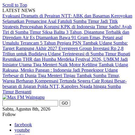
Scroll to Top
LATEST NEWS
Evakuasi Dramatis di Perairan NTT: ABK dan Basarnas Keroyokan
Selamatkan Pemancing Asal Fatululi
Sumba Timur Jadi Titik
Strategis Pencegahan Korupsi KPK di Indonesia Timur
Sadis! Ayah
Tiri di Sumba Timur Siksa Balita 3 Tahun, Digantung Terbalik dan
Direndam Air Es
Diamankan Bawa 91 Gram Emas, Petani asal
Umalulu Terancam 5 Tahun Penjara
PSN Tambak Udang Sumba:
Target Rampung Akhir 2027
Evergreen Group Investasi Rp 2,8
Triliun untuk Budidaya Udang Terintegrasi di Sumba Timur
Bupati
Resmikan THR dan Humba Merdeka Festival 2026, UMKM Jadi
Inisiator Utama
Tiga Menteri Naik Motor Keliling Tambak Udang
Raksasa, Menko Pangan : Indonesia Jadi Pengekspor Udang
Terbesar di Dunia
Tiga Menteri Tinjau Tambak Sumba Timur,
Warga Berharap Kompensasi Tertunda Segera Cair
Rotasi Besar-
besaran di Jajaran Polda NTT, Kapolres Ngada hingga Sumba
Timur Berganti
Sabtu, Agustus 8th, 2026
Follow
facebook
youtube