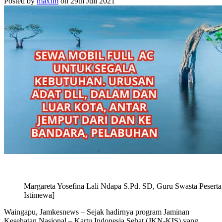
Posted by
maxfm
on 29th Juli 2021
Margareta Yosefina Lali Ndapa S.Pd. SD, Guru Swasta Peser
Istimewa]
Waingapu, Jamkesnews – Sejak hadirnya program Jaminan
Kesehatan Nasional – Kartu Indonesia Sehat (JKN-KIS) yang