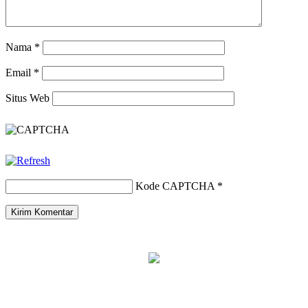
Nama
*
Email
*
Situs Web
Kode CAPTCHA
*