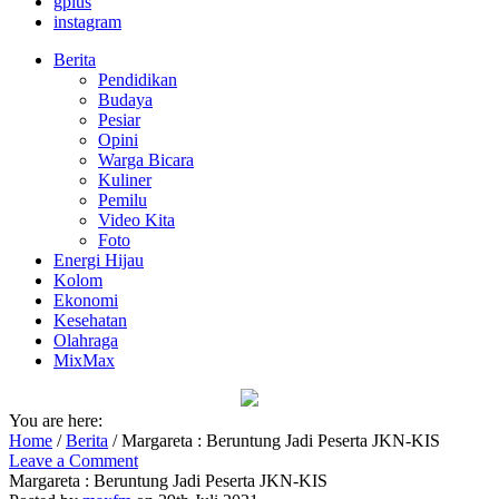
gplus
instagram
Berita
Pendidikan
Budaya
Pesiar
Opini
Warga Bicara
Kuliner
Pemilu
Video Kita
Foto
Energi Hijau
Kolom
Ekonomi
Kesehatan
Olahraga
MixMax
You are here:
Home
/
Berita
/
Margareta : Beruntung Jadi Peserta JKN-KIS
Leave a Comment
Margareta : Beruntung Jadi Peserta JKN-KIS