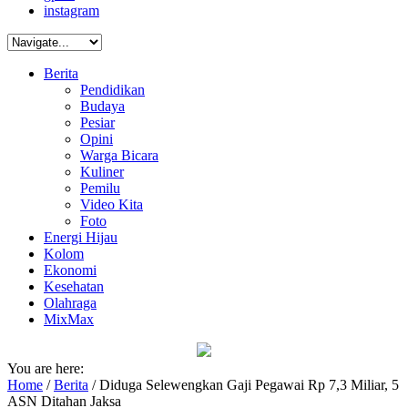
instagram
Berita
Pendidikan
Budaya
Pesiar
Opini
Warga Bicara
Kuliner
Pemilu
Video Kita
Foto
Energi Hijau
Kolom
Ekonomi
Kesehatan
Olahraga
MixMax
You are here:
Home
/
Berita
/
Diduga Selewengkan Gaji Pegawai Rp 7,3 Miliar, 5
ASN Ditahan Jaksa