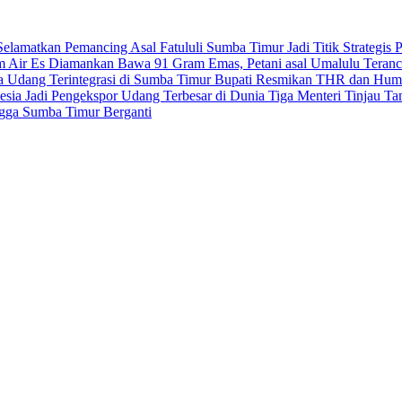
elamatkan Pemancing Asal Fatululi
Sumba Timur Jadi Titik Strategi
m Air Es
Diamankan Bawa 91 Gram Emas, Petani asal Umalulu Teran
ya Udang Terintegrasi di Sumba Timur
Bupati Resmikan THR dan Humb
sia Jadi Pengekspor Udang Terbesar di Dunia
Tiga Menteri Tinjau T
ngga Sumba Timur Berganti