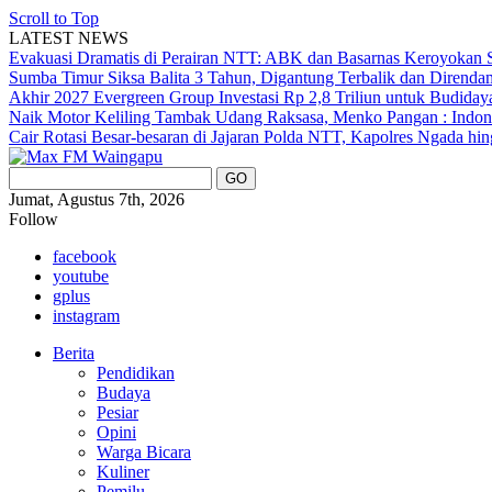
Scroll to Top
LATEST NEWS
Evakuasi Dramatis di Perairan NTT: ABK dan Basarnas Keroyokan S
Sumba Timur Siksa Balita 3 Tahun, Digantung Terbalik dan Direnda
Akhir 2027
Evergreen Group Investasi Rp 2,8 Triliun untuk Budida
Naik Motor Keliling Tambak Udang Raksasa, Menko Pangan : Indone
Cair
Rotasi Besar-besaran di Jajaran Polda NTT, Kapolres Ngada hi
Jumat, Agustus 7th, 2026
Follow
facebook
youtube
gplus
instagram
Berita
Pendidikan
Budaya
Pesiar
Opini
Warga Bicara
Kuliner
Pemilu