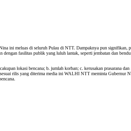
 ini meluas di seluruh Pulau di NTT. Dampaknya pun signifikan, pu
kan dengan fasilitas publik yang luluh lantak, seperti jembatan dan 
. cakupan lokasi bencana; b. jumlah korban; c. kerusakan prasarana da
esuai rilis yang diterima media ini WALHI NTT meminta Gubernur NT
bencana.