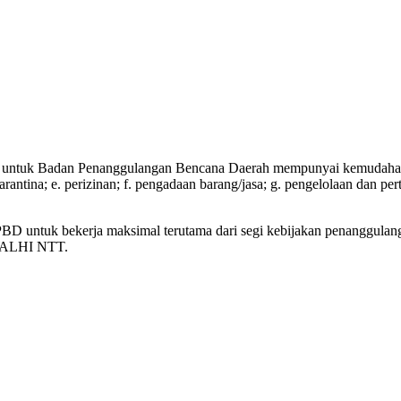
asan untuk Badan Penanggulangan Bencana Daerah mempunyai kemudahan 
 karantina; e. perizinan; f. pengadaan barang/jasa; g. pengelolaan dan 
 BPBD untuk bekerja maksimal terutama dari segi kebijakan penanggul
f WALHI NTT.