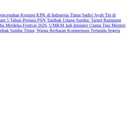
s Pencegahan Korupsi KPK di Indonesia Timur
Sadis! Ayah Tiri di
cam 5 Tahun Penjara
PSN Tambak Udang Sumba: Target Rampung
a Merdeka Festival 2026, UMKM Jadi Inisiator Utama
Tiga Menteri
ambak Sumba Timur, Warga Berharap Kompensasi Tertunda Segera