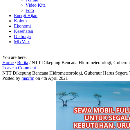
Video Kita
Foto
Energi Hijau
Kolom
Ekonomi
Kesehatan
Olahraga
MixMax
You are here:
Home
/
Berita
/
NTT Dikepung Bencana Hidrometeorologi, Gubernur 
Leave a Comment
NTT Dikepung Bencana Hidrometeorologi, Gubernur Harus Segera T
Posted by
maxfm
on 4th April 2021