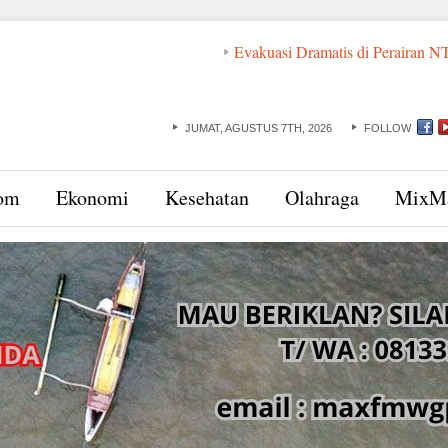
Evakuasi Dramatis di Perairan NTT: ABK dan
JUMAT, AGUSTUS 7TH, 2026
FOLLOW
om
Ekonomi
Kesehatan
Olahraga
MixM