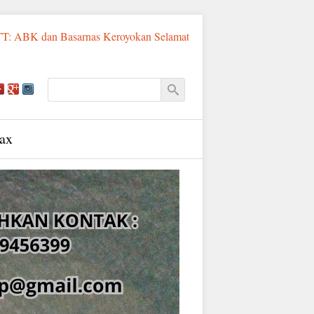
 Basarnas Keroyokan Selamatkan Pemancing Asal Fatululi
Sumb
ax