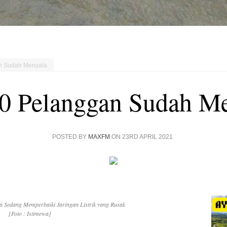
n Sudah Menyala
0 Pelanggan Sudah M
POSTED BY
MAXFM
ON 23RD APRIL 2021
Sedang Memperbaiki Jaringan Listrik yang Rusak
[Foto : Istimewa]