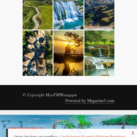
© Copyright MaxFMWaingapu
Powered by Magazine3.com
X
Orang lain baru saja membaca :
Cegah Sarang Nyamuk di Musim Penghujan,