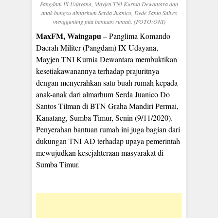
Pangdam IX Udayana, Mayjen TNI Kurnia Dewantara dan
anak bungsu almarhum Serda Juanico, Dede Santo Salves
menggunting pita bantuan rumah. (FOTO:ONI)
MaxFM, Waingapu
– Panglima Komando
Daerah Militer (Pangdam) IX Udayana,
Mayjen TNI Kurnia Dewantara membuktikan
kesetiakawanannya terhadap prajuritnya
dengan menyerahkan satu buah rumah kepada
anak-anak dari almarhum Serda Juanico Do
Santos Tilman di BTN Graha Mandiri Permai,
Kanatang, Sumba Timur, Senin (9/11/2020).
Penyerahan bantuan rumah ini juga bagian dari
dukungan TNI AD terhadap upaya pemerintah
mewujudkan kesejahteraan masyarakat di
Sumba Timur.