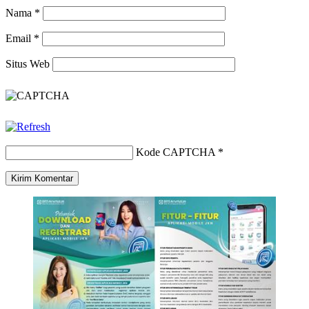
Nama
*
Email
*
Situs Web
Kode CAPTCHA
*