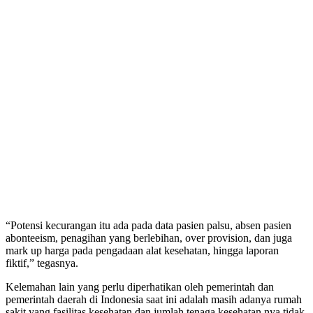
“Potensi kecurangan itu ada pada data pasien palsu, absen pasien
abonteeism, penagihan yang berlebihan, over provision, dan juga
mark up harga pada pengadaan alat kesehatan, hingga laporan
fiktif,” tegasnya.
Kelemahan lain yang perlu diperhatikan oleh pemerintah dan
pemerintah daerah di Indonesia saat ini adalah masih adanya rumah
sakit yang fasilitas kesehatan dan jumlah tenaga kesehatan nya tidak