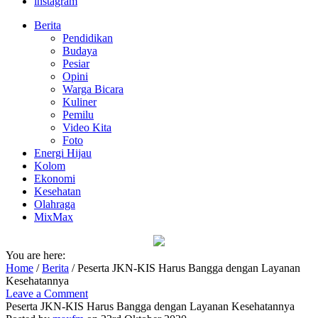
instagram
Berita
Pendidikan
Budaya
Pesiar
Opini
Warga Bicara
Kuliner
Pemilu
Video Kita
Foto
Energi Hijau
Kolom
Ekonomi
Kesehatan
Olahraga
MixMax
You are here:
Home
/
Berita
/
Peserta JKN-KIS Harus Bangga dengan Layanan
Kesehatannya
Leave a Comment
Peserta JKN-KIS Harus Bangga dengan Layanan Kesehatannya