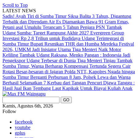
Scroll to Top
LATEST NEWS
Sadis! Ayah Tiri di Sumba Timur Siksa Balita 3 Tahun, Digantung
Terbalik dan Direndam Air Es
Diamankan Bawa 91 Gram Emas,
Petani asal Umalulu Terancam 5 Tahun Penjara
PSN Tambak
Udang Sumba: Target Rampung Akhir 2027
Evergreen Group
Investasi Rp 2,8 Triliun untuk Budidaya Udang Terintegrasi di
Sumba Timur
Bupati Resmikan THR dan Humba Merdeka Festival
2026, UMKM Jadi Inisiator Utama
Tiga Menteri Naik Motor
Keliling Tambak Udang Raksasa, Menko Pangan : Indonesia Jadi
Pengekspor Udang Terbesar di Dunia
Tiga Menteri Tinjau Tambak
Sumba Timur, Warga Berharap Kompensasi Tertunda Segera Cair
Rotasi Besar-besaran di Jajaran Polda NTT, Kapolres Ngada hingga
Sumba Timur Berganti
Perburuan 8 Jam, Polsek Lewa dan Warga
Berhasil Selamatkan 7 Kerbau dari Tangan Pencuri
Djawa Tanggu :
Hasil Jual Ikan Tembang Laut Kapikak Untuk Biayai Kuliah Anak
Kamis, Agustus 6th, 2026
Follow
facebook
youtube
gplus