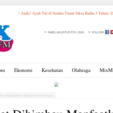
Sadis! Ayah Tiri di Sumba Timur Siksa Balita 3 Tahun, Digantung T
RABU, AGUSTUS 5TH, 2026
FOLLOW
om
Ekonomi
Kesehatan
Olahraga
MixM
mbau Manfaatkan Waktu Amnesty Pajak