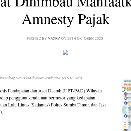
at Dihimbau Manfaat
Amnesty Pajak
POSTED BY
MAXFM
ON 16TH OKTOBER 2020
ntas sedang memeriksa dokumen kendaraan. (FOTO: ONI)
eknis Pendapatan dan Aset Daerah (UPT-PAD) Wilayah
adap pengguna kendaraan bermotor yang kedapatan
uan Lalu Lintas (Satlantas) Polres Sumba Timur, dan Jasa
).