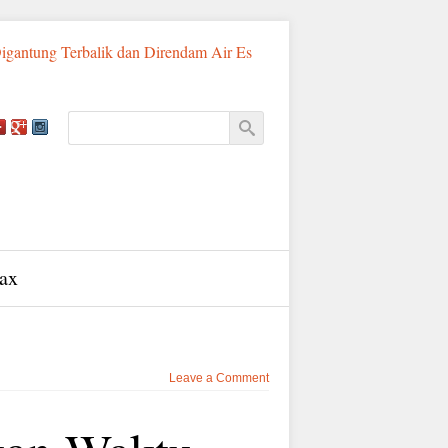
erbalik dan Direndam Air Es
Diamankan Bawa 91 Gram Emas, P
ax
Leave a Comment