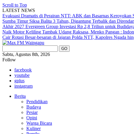
Scroll to Top
LATEST NEWS
Evakuasi Dramatis di Perairan NTT: ABK dan Basarnas Keroyokan S
Sumba Timur Siksa Balita 3 Tahun, Digantung Terbalik dan Direnda
Akhir 2027
Evergreen Group Investasi Rp 2,8 Triliun untuk Budida
Naik Motor Keliling Tambak Udang Raksasa, Menko Pangan : Indone
Cair
Rotasi Besar-besaran di Jajaran Polda NTT, Kapolres Ngada hi
Sabtu, Agustus 8th, 2026
Follow
facebook
youtube
gplus
instagram
Berita
Pendidikan
Budaya
Pesiar
Opini
Warga Bicara
Kuliner
Pemilu