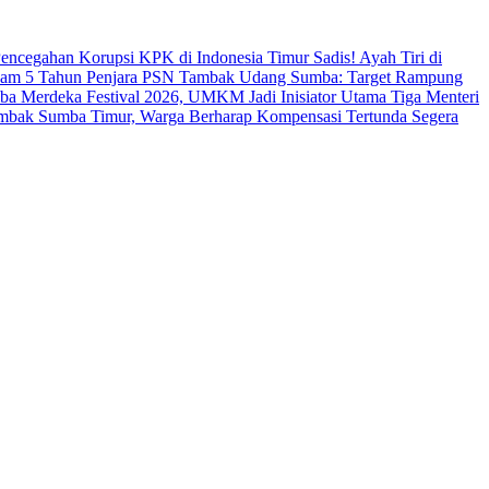
s Pencegahan Korupsi KPK di Indonesia Timur
Sadis! Ayah Tiri di
cam 5 Tahun Penjara
PSN Tambak Udang Sumba: Target Rampung
a Merdeka Festival 2026, UMKM Jadi Inisiator Utama
Tiga Menteri
ambak Sumba Timur, Warga Berharap Kompensasi Tertunda Segera