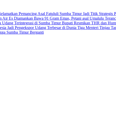
elamatkan Pemancing Asal Fatululi
Sumba Timur Jadi Titik Strategi
m Air Es
Diamankan Bawa 91 Gram Emas, Petani asal Umalulu Teran
ya Udang Terintegrasi di Sumba Timur
Bupati Resmikan THR dan Humb
sia Jadi Pengekspor Udang Terbesar di Dunia
Tiga Menteri Tinjau T
ngga Sumba Timur Berganti