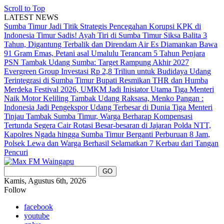
Scroll to Top
LATEST NEWS
Sumba Timur Jadi Titik Strategis Pencegahan Korupsi KPK di
Indonesia Timur
Sadis! Ayah Tiri di Sumba Timur Siksa Balita 3
Tahun, Digantung Terbalik dan Direndam Air Es
Diamankan Bawa
91 Gram Emas, Petani asal Umalulu Terancam 5 Tahun Penjara
PSN Tambak Udang Sumba: Target Rampung Akhir 2027
Evergreen Group Investasi Rp 2,8 Triliun untuk Budidaya Udang
Terintegrasi di Sumba Timur
Bupati Resmikan THR dan Humba
Merdeka Festival 2026, UMKM Jadi Inisiator Utama
Tiga Menteri
Naik Motor Keliling Tambak Udang Raksasa, Menko Pangan :
Indonesia Jadi Pengekspor Udang Terbesar di Dunia
Tiga Menteri
Tinjau Tambak Sumba Timur, Warga Berharap Kompensasi
Tertunda Segera Cair
Rotasi Besar-besaran di Jajaran Polda NTT,
Kapolres Ngada hingga Sumba Timur Berganti
Perburuan 8 Jam,
Polsek Lewa dan Warga Berhasil Selamatkan 7 Kerbau dari Tangan
Pencuri
Kamis, Agustus 6th, 2026
Follow
facebook
youtube