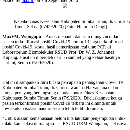
Posted by
maxfm
on 7th September 2020
Kepala Dinas Kesehatan Kabupaten Sumba Timur, dr. Chrisnaw
Timur, Selasa (07/09/2020) [Foto: Heinrich Dengi]
MaxFM, Waingapu
– Anak, menantu dan satu orang cucu dari
pasien terkonfirmasi positif Covid-19 nomor 13 juga terkonfirmasi
positif Covid-19, sesuai hasil pemeriksaan real time PCR di
Laboratorium Biomolekuler RSUD Prof. Dr. W. Z. Johannes
Kupang. Hasil ini diperoleh dari 55 sampel yang keluar hasilnya
hari ini, Senin (07/09/2020).
Hal ini disampaikan Juru bicara percapatan penanganan Covid-19
Kabupaten Sumba Timur, dr. Chrisnawan Tri Haryantana dalam
jumpa pers yang berlangsung di aula kantor Dinas Kesehatan
Kabupaten Sumba Timur, Senin (7/9/2020). Dijelaskannya ketiga
pasien terkonfirmasi positif Covid-19 terbaru ini diminta untuk
mwlakukan isolasi mandiri secara lebih tertib di rumah.
“Untuk alasan kemanusiaan belum kita lakukan penjemputan untuk
dilakukan isolasi di ruang isolasi RSUD URM Waingapu,” jelasnya.