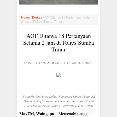
/
/
Home
Berita
AOF Ditanya 18 Pertanyaan Selama
2 jam di Polres Sumba Timur
AOF Ditanya 18 Pertanyaan
Selama 2 jam di Polres Sumba
Timur
POSTED BY
MAXFM
ON 11TH AGUSTUS 2020
Ketua Harian Partai Golkar Kabupaten Sumba Timur, Ali
Oemar Fadaq bersama tim kuasa hukumnya saat tiba di
Polres Sumba Timur, Senin (10/8/2020). (FOTO: ONI)
MaxFM, Waingapu
– Memenuhi panggilan