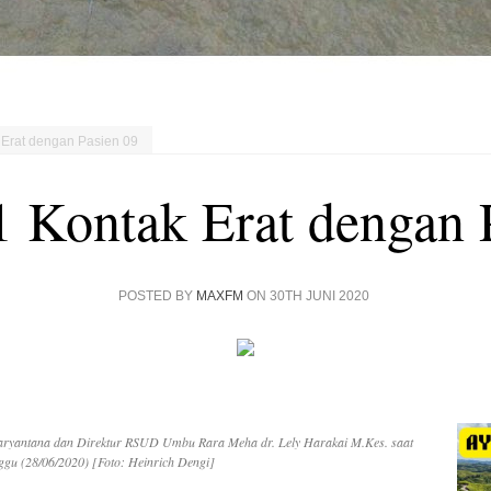
 Erat dengan Pasien 09
1 Kontak Erat dengan 
POSTED BY
MAXFM
ON 30TH JUNI 2020
aryantana dan Direktur RSUD Umbu Rara Meha dr. Lely Harakai M.Kes. saat
gu (28/06/2020) [Foto: Heinrich Dengi]