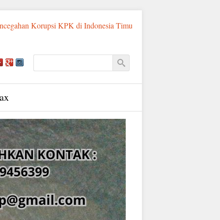
rupsi KPK di Indonesia Timur
Sadis! Ayah Tiri di Sumba Timur
ax