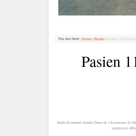
/
/
You are here:
Home
Berita
Pasien 11 Kontak
Pasien 1
Kadis Kesehatan Sumba Timur dr. Chrisnawan Tri H
jumpa pers Ming