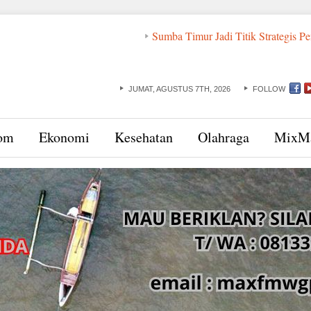
Sumba Timur Jadi Titik Strategis Pencegahan Ko
JUMAT, AGUSTUS 7TH, 2026
FOLLOW
om
Ekonomi
Kesehatan
Olahraga
MixM