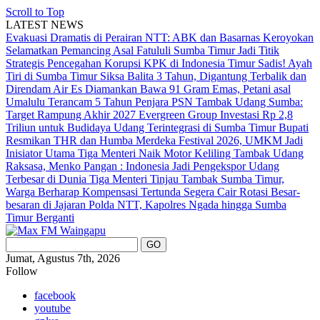
Scroll to Top
LATEST NEWS
Evakuasi Dramatis di Perairan NTT: ABK dan Basarnas Keroyokan
Selamatkan Pemancing Asal Fatululi
Sumba Timur Jadi Titik
Strategis Pencegahan Korupsi KPK di Indonesia Timur
Sadis! Ayah
Tiri di Sumba Timur Siksa Balita 3 Tahun, Digantung Terbalik dan
Direndam Air Es
Diamankan Bawa 91 Gram Emas, Petani asal
Umalulu Terancam 5 Tahun Penjara
PSN Tambak Udang Sumba:
Target Rampung Akhir 2027
Evergreen Group Investasi Rp 2,8
Triliun untuk Budidaya Udang Terintegrasi di Sumba Timur
Bupati
Resmikan THR dan Humba Merdeka Festival 2026, UMKM Jadi
Inisiator Utama
Tiga Menteri Naik Motor Keliling Tambak Udang
Raksasa, Menko Pangan : Indonesia Jadi Pengekspor Udang
Terbesar di Dunia
Tiga Menteri Tinjau Tambak Sumba Timur,
Warga Berharap Kompensasi Tertunda Segera Cair
Rotasi Besar-
besaran di Jajaran Polda NTT, Kapolres Ngada hingga Sumba
Timur Berganti
Jumat, Agustus 7th, 2026
Follow
facebook
youtube