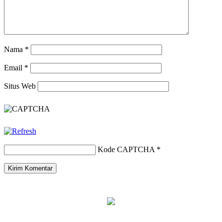
Nama
*
Email
*
Situs Web
Kode CAPTCHA
*