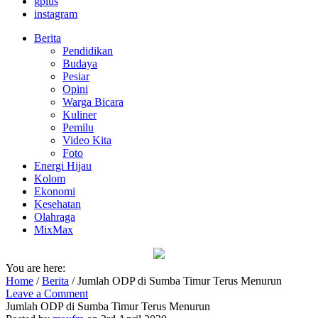
gplus
instagram
Berita
Pendidikan
Budaya
Pesiar
Opini
Warga Bicara
Kuliner
Pemilu
Video Kita
Foto
Energi Hijau
Kolom
Ekonomi
Kesehatan
Olahraga
MixMax
You are here:
Home
/
Berita
/
Jumlah ODP di Sumba Timur Terus Menurun
Leave a Comment
Jumlah ODP di Sumba Timur Terus Menurun