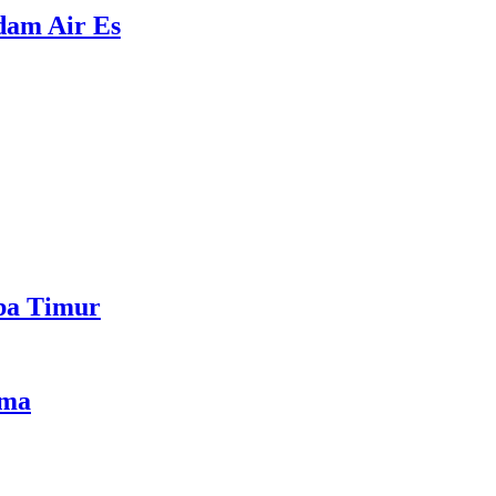
ndam Air Es
mba Timur
ama