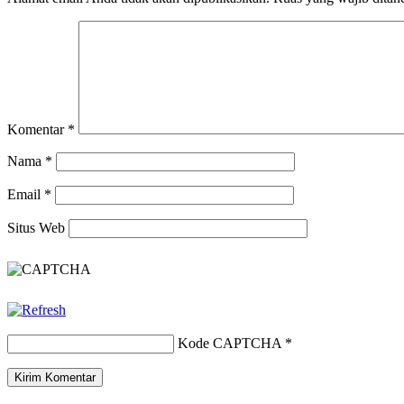
Komentar
*
Nama
*
Email
*
Situs Web
Kode CAPTCHA
*