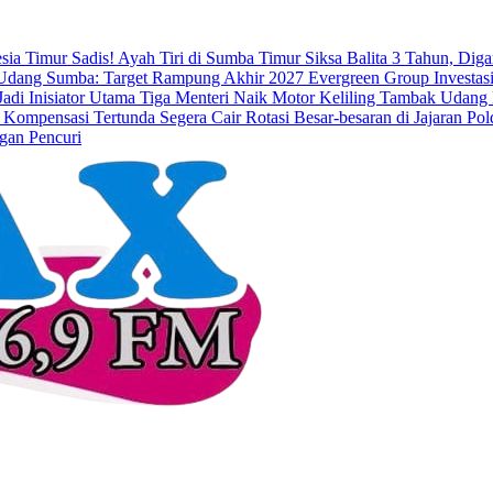
esia Timur
Sadis! Ayah Tiri di Sumba Timur Siksa Balita 3 Tahun, Dig
dang Sumba: Target Rampung Akhir 2027
Evergreen Group Investasi
di Inisiator Utama
Tiga Menteri Naik Motor Keliling Tambak Udang 
 Kompensasi Tertunda Segera Cair
Rotasi Besar-besaran di Jajaran 
gan Pencuri