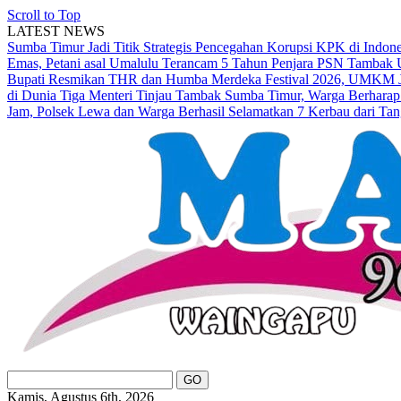
Scroll to Top
LATEST NEWS
Sumba Timur Jadi Titik Strategis Pencegahan Korupsi KPK di Indon
Emas, Petani asal Umalulu Terancam 5 Tahun Penjara
PSN Tambak U
Bupati Resmikan THR dan Humba Merdeka Festival 2026, UMKM Ja
di Dunia
Tiga Menteri Tinjau Tambak Sumba Timur, Warga Berharap
Jam, Polsek Lewa dan Warga Berhasil Selamatkan 7 Kerbau dari Tan
Kamis, Agustus 6th, 2026