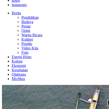
gplus
instagram
Berita
Pendidikan
Budaya
Pesiar
Opini
Warga Bicara
Kuliner
Pemilu
Video Kita
Foto
Energi Hijau
Kolom
Ekonomi
Kesehatan
Olahraga
MixMax