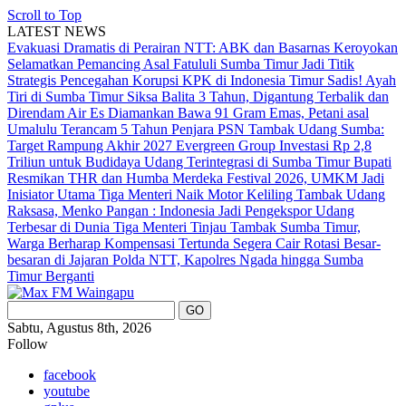
Scroll to Top
LATEST NEWS
Evakuasi Dramatis di Perairan NTT: ABK dan Basarnas Keroyokan
Selamatkan Pemancing Asal Fatululi
Sumba Timur Jadi Titik
Strategis Pencegahan Korupsi KPK di Indonesia Timur
Sadis! Ayah
Tiri di Sumba Timur Siksa Balita 3 Tahun, Digantung Terbalik dan
Direndam Air Es
Diamankan Bawa 91 Gram Emas, Petani asal
Umalulu Terancam 5 Tahun Penjara
PSN Tambak Udang Sumba:
Target Rampung Akhir 2027
Evergreen Group Investasi Rp 2,8
Triliun untuk Budidaya Udang Terintegrasi di Sumba Timur
Bupati
Resmikan THR dan Humba Merdeka Festival 2026, UMKM Jadi
Inisiator Utama
Tiga Menteri Naik Motor Keliling Tambak Udang
Raksasa, Menko Pangan : Indonesia Jadi Pengekspor Udang
Terbesar di Dunia
Tiga Menteri Tinjau Tambak Sumba Timur,
Warga Berharap Kompensasi Tertunda Segera Cair
Rotasi Besar-
besaran di Jajaran Polda NTT, Kapolres Ngada hingga Sumba
Timur Berganti
Sabtu, Agustus 8th, 2026
Follow
facebook
youtube