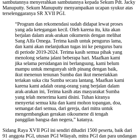
sambutannya menyerahkan sambutannya kepada Sekum Pdt. Jacky
Manuputty. Sekum Manuputty menyampaikan ucapan syukur atas
terselenggaranya SR XVII PGI.
“Program dan rekomendasi sudah didapat lewat proses
yang ada ketegangan kecil. Oleh karena itu, kita akan
berjalan dalam arak-arakan oikumenis dengan melihat
Sang Alfa Omega. Terima kasih untuk pengurus lama,
dan kami akan melanjutkan tugas ini ke pengurus baru
di periode 2019-2024. Terima kasih semua pihak yang
menolong selama jalani beberapa hari. Maafkan kami
jika selama persidangan ini berlangsung, kami belum
mampu untuk mengunyah sirih pinang dengan baik,
ikut menenun tenunan Sumba dan ikut meneriakkan
teriakan suka cita Sumba secara lantang. Maafkan kami
karena kami adalah orang-orang yang berjalan dalam
arak-arakan ini, Terima kasih atas masyarakat Sumba
yang telah menerima kami disini. Tuhan kiranya
menyertai semua kita dan kami mohon topangan, doa,
semangat dari semua, dari gereja, dari mitra untuk
mengembangkan gerakan oikoumene di tengah
panggilan bangsa dan negera,” katanya.
Sidang Raya XVII PGI ini sendiri dihadiri 1500 peserta, baik dari
91 anggota PGI, utusan PGI Wilayah, mitra PGI dan para undangan