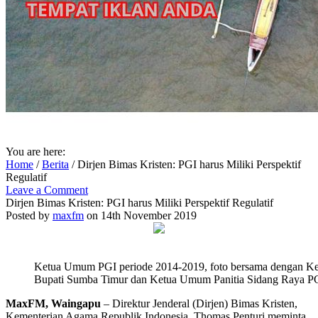
You are here:
Home
/
Berita
/
Dirjen Bimas Kristen: PGI harus Miliki Perspektif
Regulatif
Leave a Comment
Dirjen Bimas Kristen: PGI harus Miliki Perspektif Regulatif
Posted by
maxfm
on 14th November 2019
Ketua Umum PGI periode 2014-2019, foto bersama dengan K
Bupati Sumba Timur dan Ketua Umum Panitia Sidang Raya PG
MaxFM, Waingapu
– Direktur Jenderal (Dirjen) Bimas Kristen,
Kementerian Agama Republik Indonesia, Thomas Penturi meminta