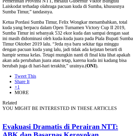
Pemerintah Provinsi NTT, melalui Gubernur Viktor Bungtilu
Laiskodat terhadap olahraga pacuan kuda di Sumba, khususnya
Sumba Timur,” tandasnya.
Ketua Pordasi Sumba Timur, Felix Wongkar menambahkan, total
kuda yang berpacu dalam Open Turnamen Victory Cup II 2019,
Sumba Timur ini sebanyak 532 ekor kuda dan sampai dengan saat
ini masih didominasi oleh kuda-kuda juara pada Piala Bupati Sumba
Timur Oktober 2019 lalu. “Jeda nya baru sekitar tiga minggu
dengan pacuan kuda yang lalu, jadi tidak ada kejutan berarti di
hampir semua kelas. Tetapi mungkin nanti di final kita lihat apakah
akan ada perubahan juara atau tetap, karena kuda ini kadang bisa
berubah juga di hari-hari terakhir,” urainya.(
ONI
).
Tweet This
Share It
+1
MORE
Related
YOU MIGHT BE INTERESTED IN THESE ARTICLES
Evakuasi Dramatis di Perairan NTT:
ABK dan Basarnas Keroyokan