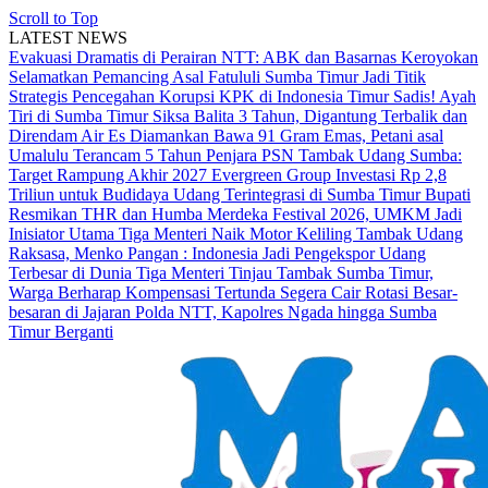
Scroll to Top
LATEST NEWS
Evakuasi Dramatis di Perairan NTT: ABK dan Basarnas Keroyokan
Selamatkan Pemancing Asal Fatululi
Sumba Timur Jadi Titik
Strategis Pencegahan Korupsi KPK di Indonesia Timur
Sadis! Ayah
Tiri di Sumba Timur Siksa Balita 3 Tahun, Digantung Terbalik dan
Direndam Air Es
Diamankan Bawa 91 Gram Emas, Petani asal
Umalulu Terancam 5 Tahun Penjara
PSN Tambak Udang Sumba:
Target Rampung Akhir 2027
Evergreen Group Investasi Rp 2,8
Triliun untuk Budidaya Udang Terintegrasi di Sumba Timur
Bupati
Resmikan THR dan Humba Merdeka Festival 2026, UMKM Jadi
Inisiator Utama
Tiga Menteri Naik Motor Keliling Tambak Udang
Raksasa, Menko Pangan : Indonesia Jadi Pengekspor Udang
Terbesar di Dunia
Tiga Menteri Tinjau Tambak Sumba Timur,
Warga Berharap Kompensasi Tertunda Segera Cair
Rotasi Besar-
besaran di Jajaran Polda NTT, Kapolres Ngada hingga Sumba
Timur Berganti