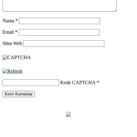
Nama
*
Email
*
Situs Web
Kode CAPTCHA
*