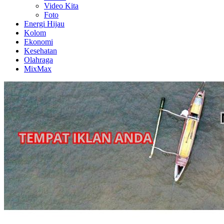
Video Kita
Foto
Energi Hijau
Kolom
Ekonomi
Kesehatan
Olahraga
MixMax