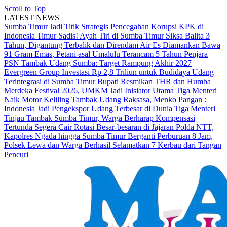
Scroll to Top
LATEST NEWS
Sumba Timur Jadi Titik Strategis Pencegahan Korupsi KPK di
Indonesia Timur
Sadis! Ayah Tiri di Sumba Timur Siksa Balita 3
Tahun, Digantung Terbalik dan Direndam Air Es
Diamankan Bawa
91 Gram Emas, Petani asal Umalulu Terancam 5 Tahun Penjara
PSN Tambak Udang Sumba: Target Rampung Akhir 2027
Evergreen Group Investasi Rp 2,8 Triliun untuk Budidaya Udang
Terintegrasi di Sumba Timur
Bupati Resmikan THR dan Humba
Merdeka Festival 2026, UMKM Jadi Inisiator Utama
Tiga Menteri
Naik Motor Keliling Tambak Udang Raksasa, Menko Pangan :
Indonesia Jadi Pengekspor Udang Terbesar di Dunia
Tiga Menteri
Tinjau Tambak Sumba Timur, Warga Berharap Kompensasi
Tertunda Segera Cair
Rotasi Besar-besaran di Jajaran Polda NTT,
Kapolres Ngada hingga Sumba Timur Berganti
Perburuan 8 Jam,
Polsek Lewa dan Warga Berhasil Selamatkan 7 Kerbau dari Tangan
Pencuri