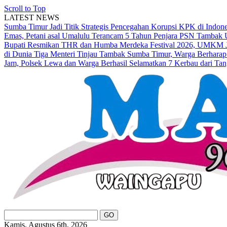
Scroll to Top
LATEST NEWS
Sumba Timur Jadi Titik Strategis Pencegahan Korupsi KPK di Indon
Emas, Petani asal Umalulu Terancam 5 Tahun Penjara
PSN Tambak U
Bupati Resmikan THR dan Humba Merdeka Festival 2026, UMKM Ja
di Dunia
Tiga Menteri Tinjau Tambak Sumba Timur, Warga Berharap
Jam, Polsek Lewa dan Warga Berhasil Selamatkan 7 Kerbau dari Tan
Kamis, Agustus 6th, 2026