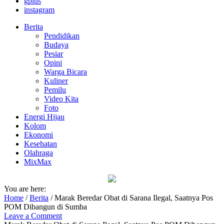
gplus
instagram
Berita
Pendidikan
Budaya
Pesiar
Opini
Warga Bicara
Kuliner
Pemilu
Video Kita
Foto
Energi Hijau
Kolom
Ekonomi
Kesehatan
Olahraga
MixMax
You are here:
Home
/
Berita
/
Marak Beredar Obat di Sarana Ilegal, Saatnya Pos
POM Dibangun di Sumba
Leave a Comment