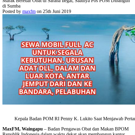
Marak Beredar Obat di Sarana Ilegal, Saatnya Pos POM Dibangun
di Sumba
Posted by
maxfm
on 25th Juni 2019
Kepala Badan POM RI Penny K. Lukito Saat Menjawab Pertan
MaxFM, Waingapu
– Badan Pengawas Obat dan Makan BPOM
Republik Indonesia dalam waktu dekat akan membangun kantor