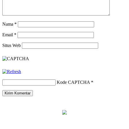
Nama
*
Email
*
Situs Web
Kode CAPTCHA
*