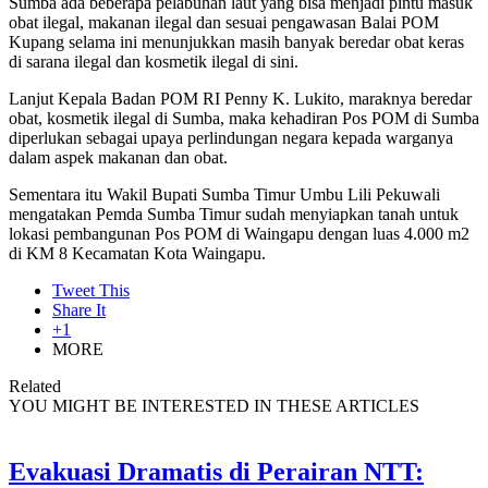
Sumba ada beberapa pelabuhan laut yang bisa menjadi pintu masuk
obat ilegal, makanan ilegal dan sesuai pengawasan Balai POM
Kupang selama ini menunjukkan masih banyak beredar obat keras
di sarana ilegal dan kosmetik ilegal di sini.
Lanjut Kepala Badan POM RI Penny K. Lukito, maraknya beredar
obat, kosmetik ilegal di Sumba, maka kehadiran Pos POM di Sumba
diperlukan sebagai upaya perlindungan negara kepada warganya
dalam aspek makanan dan obat.
Sementara itu Wakil Bupati Sumba Timur Umbu Lili Pekuwali
mengatakan Pemda Sumba Timur sudah menyiapkan tanah untuk
lokasi pembangunan Pos POM di Waingapu dengan luas 4.000 m2
di KM 8 Kecamatan Kota Waingapu.
Tweet This
Share It
+1
MORE
Related
YOU MIGHT BE INTERESTED IN THESE ARTICLES
Evakuasi Dramatis di Perairan NTT: