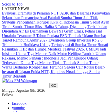
Scroll to Top
LATEST NEWS
Evakuasi Dramatis di Perairan NTT: ABK dan Basarnas Keroyokan
Selamatkan Pemancing Asal Fatululi
Sumba Timur Jadi Titik
Strategis Pencegahan Korupsi KPK di Indonesia Timur
Sadis! Ayah
Tiri di Sumba Timur Siksa Balita 3 Tahun, Digantung Terbalik dan
Direndam Air Es
Diamankan Bawa 91 Gram Emas, Petani asal
Umalulu Terancam 5 Tahun Penjara
PSN Tambak Udang Sumba:
Target Rampung Akhir 2027
Evergreen Group Investasi Rp 2,8
Triliun untuk Budidaya Udang Terintegrasi di Sumba Timur
Bupati
Resmikan THR dan Humba Merdeka Festival 2026, UMKM Jadi
Inisiator Utama
Tiga Menteri Naik Motor Keliling Tambak Udang
Raksasa, Menko Pangan : Indonesia Jadi Pengekspor Udang
Terbesar di Dunia
Tiga Menteri Tinjau Tambak Sumba Timur,
Warga Berharap Kompensasi Tertunda Segera Cair
Rotasi Besar-
besaran di Jajaran Polda NTT, Kapolres Ngada hingga Sumba
Timur Berganti
Minggu, Agustus 9th, 2026
Follow
facebook
youtube