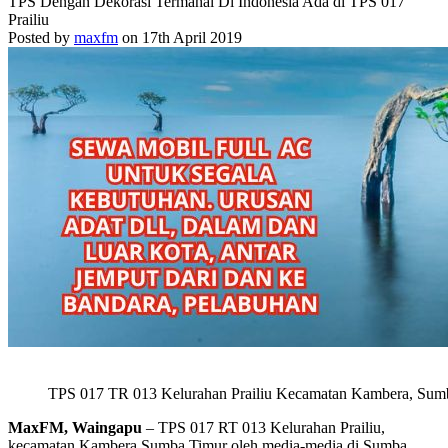
TPS Dengan Dekorasi Termahal Di Indonesia Ada di TPS 017
Prailiu
Posted by
maxfm
on 17th April 2019
TPS 017 TR 013 Kelurahan Prailiu Kecamatan Kambera, Sumb
MaxFM, Waingapu
– TPS 017 RT 013 Kelurahan Prailiu,
kecamatan Kambera Sumba Timur oleh media-media di Sumba