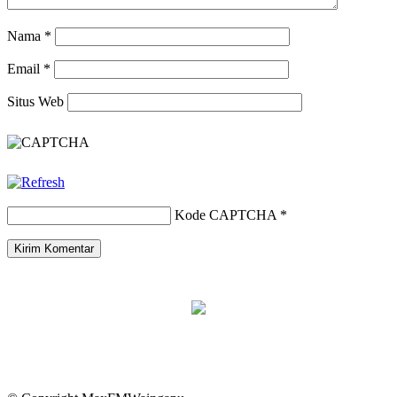
Nama
*
Email
*
Situs Web
Kode CAPTCHA
*