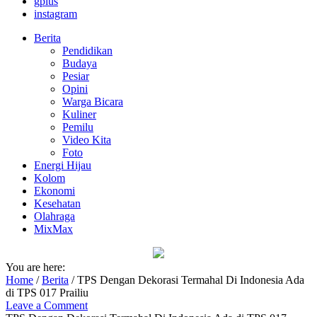
gplus
instagram
Berita
Pendidikan
Budaya
Pesiar
Opini
Warga Bicara
Kuliner
Pemilu
Video Kita
Foto
Energi Hijau
Kolom
Ekonomi
Kesehatan
Olahraga
MixMax
You are here:
Home
/
Berita
/
TPS Dengan Dekorasi Termahal Di Indonesia Ada
di TPS 017 Prailiu
Leave a Comment