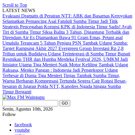
Scroll to Top
LATEST NEWS
Evakuasi Dramatis di Perairan NTT: ABK dan Basarnas Keroyokan
Selamatkan Pemancing Asal Fatululi
Sumba Timur Jadi Titik
Strategis Pencegahan Korupsi KPK di Indonesia Timur
Sadis! Ayah
Tiri di Sumba Timur Siksa Balita 3 Tahun, Digantung Terbalik dan
Direndam Air Es
Diamankan Bawa 91 Gram Emas, Petani asal
Umalulu Terancam 5 Tahun Penjara
PSN Tambak Udang Sumba:
Target Rampung Akhir 2027
Evergreen Group Investasi Rp 2,8
Triliun untuk Budidaya Udang Terintegrasi di Sumba Timur
Bupati
Resmikan THR dan Humba Merdeka Festival 2026, UMKM Jadi
Inisiator Utama
Tiga Menteri Naik Motor Keliling Tambak Udang
Raksasa, Menko Pangan : Indonesia Jadi Pengekspor Udang
Terbesar di Dunia
Tiga Menteri Tinjau Tambak Sumba Timur,
Warga Berharap Kompensasi Tertunda Segera Cair
Rotasi Besar-
besaran di Jajaran Polda NTT, Kapolres Ngada hingga Sumba
Timur Berganti
Senin, Agustus 10th, 2026
Follow
facebook
youtube