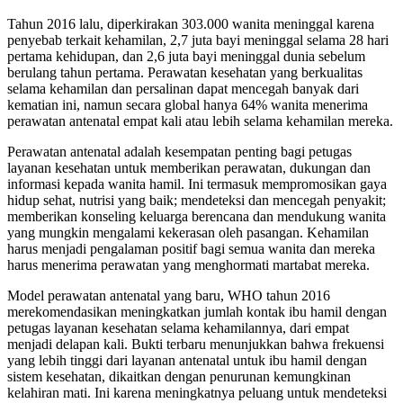
Tahun 2016 lalu, diperkirakan 303.000 wanita meninggal karena
penyebab terkait kehamilan, 2,7 juta bayi meninggal selama 28 hari
pertama kehidupan, dan 2,6 juta bayi meninggal dunia sebelum
berulang tahun pertama. Perawatan kesehatan yang berkualitas
selama kehamilan dan persalinan dapat mencegah banyak dari
kematian ini, namun secara global hanya 64% wanita menerima
perawatan antenatal empat kali atau lebih selama kehamilan mereka.
Perawatan antenatal adalah kesempatan penting bagi petugas
layanan kesehatan untuk memberikan perawatan, dukungan dan
informasi kepada wanita hamil. Ini termasuk mempromosikan gaya
hidup sehat, nutrisi yang baik; mendeteksi dan mencegah penyakit;
memberikan konseling keluarga berencana dan mendukung wanita
yang mungkin mengalami kekerasan oleh pasangan. Kehamilan
harus menjadi pengalaman positif bagi semua wanita dan mereka
harus menerima perawatan yang menghormati martabat mereka.
Model perawatan antenatal yang baru, WHO tahun 2016
merekomendasikan meningkatkan jumlah kontak ibu hamil dengan
petugas layanan kesehatan selama kehamilannya, dari empat
menjadi delapan kali. Bukti terbaru menunjukkan bahwa frekuensi
yang lebih tinggi dari layanan antenatal untuk ibu hamil dengan
sistem kesehatan, dikaitkan dengan penurunan kemungkinan
kelahiran mati. Ini karena meningkatnya peluang untuk mendeteksi