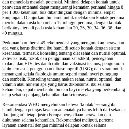
dan mengelola masalah potensial. Minimal delapan kontak untuk
perawatan antenatal dapat mengurangi kematian perinatal hingga 8
per 1.000 kelahiran, bila dibandingkan dengan minimal empat
kunjungan. Dianjurkan ibu hamil untuk melakukan kontak pertama
mereka dalam usia kehamilan 12 minggu pertama, dengan kontak
berikutnya terjadi pada usia kehamilan 20, 26, 30, 34, 36, 38, dan
40 minggu.
Pedoman baru berisi 49 rekomendasi yang menguraikan perawatan
apa yang harus diterima ibu hamil di setiap kontak dengan sistem
kesehatan, termasuk konseling tentang diet sehat dan nutrisi optimal,
aktivitas fisik, rokok dan penggunaan zat adiktif; pencegahan
malaria dan HIV; tes darah rutin dan vaksinasi tetanus; pengukuran
janin termasuk penggunaan ultrasonografi (USG); dan saran untuk
menangani gejala fisiologis umum seperti mual, nyeri punggung,
dan sembelit. Konseling tentang makan sehat, nutrisi optimal, dan
vitamin atau mineral apa yang harus dikonsumsi ibu selama
kehamilan, dapat membantu ibu dan bayi mereka yang berkembang
tetap sehat sepanjang kehamilan dan seterusnya.
Rekomendasi WHO menyebutkan bahwa ‘kontak’ seorang ibu
hamil dengan petugas layanan antenatalnya harus lebih dari sekadar
‘kunjungan’, tetapi justru berupa penyediaan perawatan dan
dukungan selama kehamilan. Rekomendasi meliputi, pertema
layanan antenatal dengan minimal delapan kontak selama