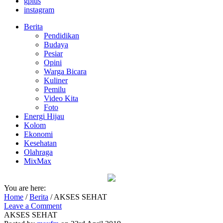
gplus
instagram
Berita
Pendidikan
Budaya
Pesiar
Opini
Warga Bicara
Kuliner
Pemilu
Video Kita
Foto
Energi Hijau
Kolom
Ekonomi
Kesehatan
Olahraga
MixMax
You are here:
Home
/
Berita
/
AKSES SEHAT
Leave a Comment
AKSES SEHAT