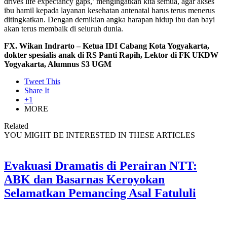
drives life expectancy gaps,’ mengingatkan kita semua, agar akses
ibu hamil kepada layanan kesehatan antenatal harus terus menerus
ditingkatkan. Dengan demikian angka harapan hidup ibu dan bayi
akan terus membaik di seluruh dunia.
FX. Wikan Indrarto – Ketua IDI Cabang Kota Yogyakarta,
dokter spesialis anak di RS Panti Rapih, Lektor di FK UKDW
Yogyakarta, Alumnus S3 UGM
Tweet This
Share It
+1
MORE
Related
YOU MIGHT BE INTERESTED IN THESE ARTICLES
Evakuasi Dramatis di Perairan NTT:
ABK dan Basarnas Keroyokan
Selamatkan Pemancing Asal Fatululi