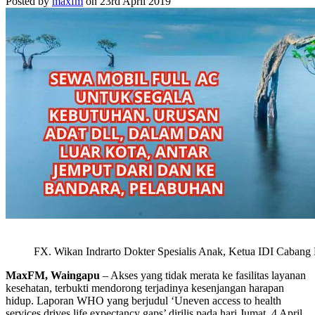
Posted by
maxfm
on 23rd April 2019
FX. Wikan Indrarto Dokter Spesialis Anak, Ketua IDI Caba
MaxFM, Waingapu
– Akses yang tidak merata ke fasilitas layanan
kesehatan, terbukti mendorong terjadinya kesenjangan harapan
hidup. Laporan WHO yang berjudul ‘Uneven access to health
services drives life expectancy gaps’ dirilis pada hari Jumat, 4 April