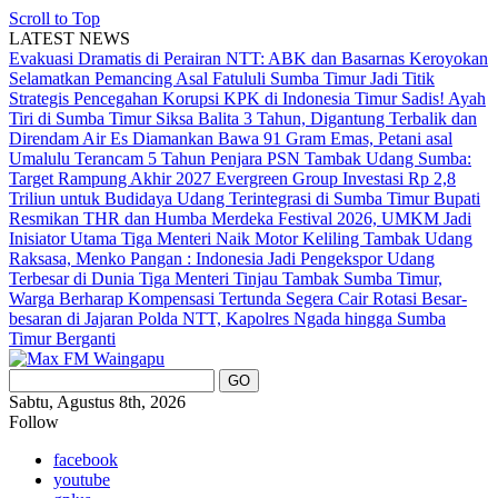
Scroll to Top
LATEST NEWS
Evakuasi Dramatis di Perairan NTT: ABK dan Basarnas Keroyokan
Selamatkan Pemancing Asal Fatululi
Sumba Timur Jadi Titik
Strategis Pencegahan Korupsi KPK di Indonesia Timur
Sadis! Ayah
Tiri di Sumba Timur Siksa Balita 3 Tahun, Digantung Terbalik dan
Direndam Air Es
Diamankan Bawa 91 Gram Emas, Petani asal
Umalulu Terancam 5 Tahun Penjara
PSN Tambak Udang Sumba:
Target Rampung Akhir 2027
Evergreen Group Investasi Rp 2,8
Triliun untuk Budidaya Udang Terintegrasi di Sumba Timur
Bupati
Resmikan THR dan Humba Merdeka Festival 2026, UMKM Jadi
Inisiator Utama
Tiga Menteri Naik Motor Keliling Tambak Udang
Raksasa, Menko Pangan : Indonesia Jadi Pengekspor Udang
Terbesar di Dunia
Tiga Menteri Tinjau Tambak Sumba Timur,
Warga Berharap Kompensasi Tertunda Segera Cair
Rotasi Besar-
besaran di Jajaran Polda NTT, Kapolres Ngada hingga Sumba
Timur Berganti
Sabtu, Agustus 8th, 2026
Follow
facebook
youtube