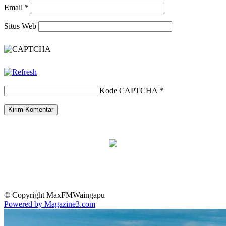
Email
*
Situs Web
Kode CAPTCHA
*
© Copyright MaxFMWaingapu
Powered by Magazine3.com