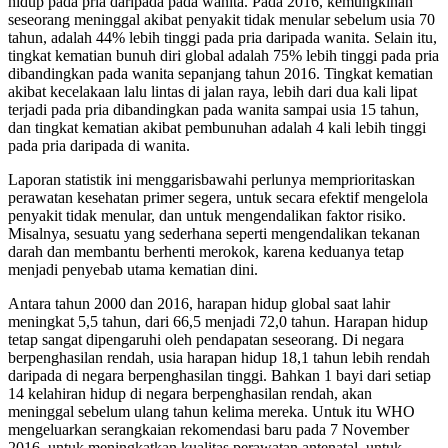
hidup pada pria daripada pada wanita. Pada 2016, kemungkinan
seseorang meninggal akibat penyakit tidak menular sebelum usia 70
tahun, adalah 44% lebih tinggi pada pria daripada wanita. Selain itu,
tingkat kematian bunuh diri global adalah 75% lebih tinggi pada pria
dibandingkan pada wanita sepanjang tahun 2016. Tingkat kematian
akibat kecelakaan lalu lintas di jalan raya, lebih dari dua kali lipat
terjadi pada pria dibandingkan pada wanita sampai usia 15 tahun,
dan tingkat kematian akibat pembunuhan adalah 4 kali lebih tinggi
pada pria daripada di wanita.
Laporan statistik ini menggarisbawahi perlunya memprioritaskan
perawatan kesehatan primer segera, untuk secara efektif mengelola
penyakit tidak menular, dan untuk mengendalikan faktor risiko.
Misalnya, sesuatu yang sederhana seperti mengendalikan tekanan
darah dan membantu berhenti merokok, karena keduanya tetap
menjadi penyebab utama kematian dini.
Antara tahun 2000 dan 2016, harapan hidup global saat lahir
meningkat 5,5 tahun, dari 66,5 menjadi 72,0 tahun. Harapan hidup
tetap sangat dipengaruhi oleh pendapatan seseorang. Di negara
berpenghasilan rendah, usia harapan hidup 18,1 tahun lebih rendah
daripada di negara berpenghasilan tinggi. Bahkan 1 bayi dari setiap
14 kelahiran hidup di negara berpenghasilan rendah, akan
meninggal sebelum ulang tahun kelima mereka. Untuk itu WHO
mengeluarkan serangkaian rekomendasi baru pada 7 November
2016, untuk meningkatkan kualitas perawatan antenatal, untuk