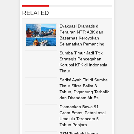
RELATED
Evakuasi Dramatis di
Perairan NTT: ABK dan
Basarnas Keroyokan
Selamatkan Pemancing
Asal Fatululi
Sumba Timur Jadi Titik
Strategis Pencegahan
Korupsi KPK di Indonesia
Timur
Sadis! Ayah Tiri di Sumba
Timur Siksa Balita 3
Tahun, Digantung Terbalik
dan Direndam Air Es
Diamankan Bawa 91
Gram Emas, Petani asal
Umalulu Terancam 5
Tahun Penjara
PSN Tambak Udang