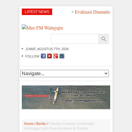
Evakuasi Dramatis di Perairan
LATEST NEWS
JUMAT, AGUSTUS 7TH, 2026
FOLLOW
/
/
Home
Berita
Fakultas Farmasi Universitas
Airlangga Latih Para Apoteker di Sumba