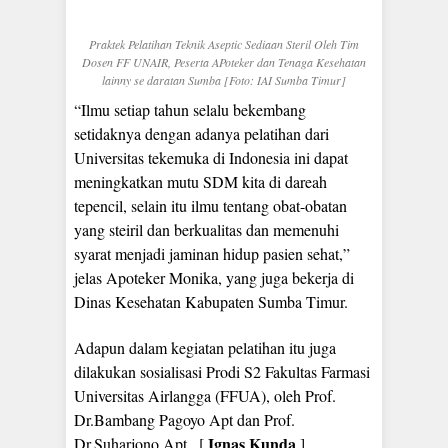
Praktek Pelatihan Teknik Aseptic Sediaan Steril Oleh Tim
Dosen FF UNAIR, Peserta APoteker dan Tenaga Kesehatan
lainny se daratan Sumba [Foto: IAI Sumba Timur]
“Ilmu setiap tahun selalu bekembang
setidaknya dengan adanya pelatihan dari
Universitas tekemuka di Indonesia ini dapat
meningkatkan mutu SDM kita di dareah
tepencil, selain itu ilmu tentang obat-obatan
yang steiril dan berkualitas dan memenuhi
syarat menjadi jaminan hidup pasien sehat,”
jelas Apoteker Monika, yang juga bekerja di
Dinas Kesehatan Kabupaten Sumba Timur.
Adapun dalam kegiatan pelatihan itu juga
dilakukan sosialisasi Prodi S2 Fakultas Farmasi
Universitas Airlangga (FFUA), oleh Prof.
Dr.Bambang Pagoyo Apt dan Prof.
Ignas Kunda
Dr.Suharjono Apt.. [
]