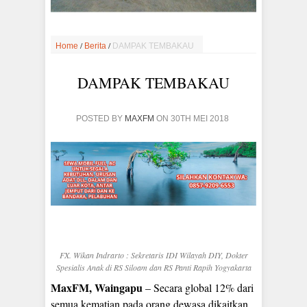
/
/
Home
Berita
DAMPAK TEMBAKAU
DAMPAK TEMBAKAU
POSTED BY
MAXFM
ON 30TH MEI 2018
FX. Wikan Indrarto : Sekretaris IDI Wilayah DIY, Dokter
Spesialis Anak di RS Siloam dan RS Panti Rapih Yogyakarta
MaxFM, Waingapu
– Secara global 12% dari
semua kematian pada orang dewasa dikaitkan