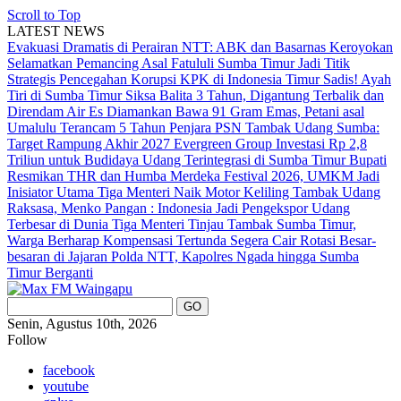
Scroll to Top
LATEST NEWS
Evakuasi Dramatis di Perairan NTT: ABK dan Basarnas Keroyokan
Selamatkan Pemancing Asal Fatululi
Sumba Timur Jadi Titik
Strategis Pencegahan Korupsi KPK di Indonesia Timur
Sadis! Ayah
Tiri di Sumba Timur Siksa Balita 3 Tahun, Digantung Terbalik dan
Direndam Air Es
Diamankan Bawa 91 Gram Emas, Petani asal
Umalulu Terancam 5 Tahun Penjara
PSN Tambak Udang Sumba:
Target Rampung Akhir 2027
Evergreen Group Investasi Rp 2,8
Triliun untuk Budidaya Udang Terintegrasi di Sumba Timur
Bupati
Resmikan THR dan Humba Merdeka Festival 2026, UMKM Jadi
Inisiator Utama
Tiga Menteri Naik Motor Keliling Tambak Udang
Raksasa, Menko Pangan : Indonesia Jadi Pengekspor Udang
Terbesar di Dunia
Tiga Menteri Tinjau Tambak Sumba Timur,
Warga Berharap Kompensasi Tertunda Segera Cair
Rotasi Besar-
besaran di Jajaran Polda NTT, Kapolres Ngada hingga Sumba
Timur Berganti
Senin, Agustus 10th, 2026
Follow
facebook
youtube