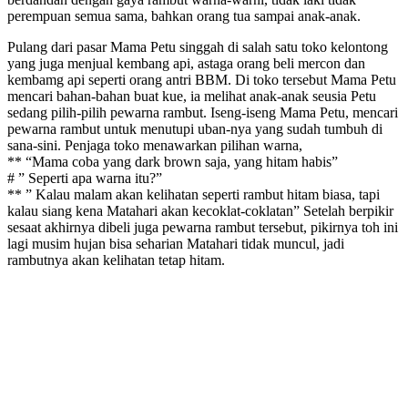
perempuan semua sama, bahkan orang tua sampai anak-anak.
Pulang dari pasar Mama Petu singgah di salah satu toko kelontong
yang juga menjual kembang api, astaga orang beli mercon dan
kembamg api seperti orang antri BBM. Di toko tersebut Mama Petu
mencari bahan-bahan buat kue, ia melihat anak-anak seusia Petu
sedang pilih-pilih pewarna rambut. Iseng-iseng Mama Petu, mencari
pewarna rambut untuk menutupi uban-nya yang sudah tumbuh di
sana-sini. Penjaga toko menawarkan pilihan warna,
** “Mama coba yang dark brown saja, yang hitam habis”
# ” Seperti apa warna itu?”
** ” Kalau malam akan kelihatan seperti rambut hitam biasa, tapi
kalau siang kena Matahari akan kecoklat-coklatan” Setelah berpikir
sesaat akhirnya dibeli juga pewarna rambut tersebut, pikirnya toh ini
lagi musim hujan bisa seharian Matahari tidak muncul, jadi
rambutnya akan kelihatan tetap hitam.