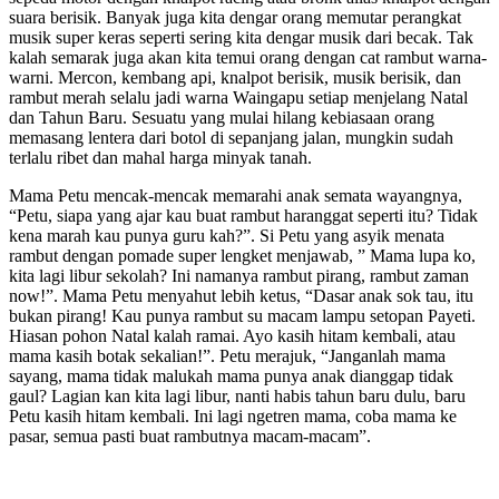
suara berisik. Banyak juga kita dengar orang memutar perangkat
musik super keras seperti sering kita dengar musik dari becak. Tak
kalah semarak juga akan kita temui orang dengan cat rambut warna-
warni. Mercon, kembang api, knalpot berisik, musik berisik, dan
rambut merah selalu jadi warna Waingapu setiap menjelang Natal
dan Tahun Baru. Sesuatu yang mulai hilang kebiasaan orang
memasang lentera dari botol di sepanjang jalan, mungkin sudah
terlalu ribet dan mahal harga minyak tanah.
Mama Petu mencak-mencak memarahi anak semata wayangnya,
“Petu, siapa yang ajar kau buat rambut haranggat seperti itu? Tidak
kena marah kau punya guru kah?”. Si Petu yang asyik menata
rambut dengan pomade super lengket menjawab, ” Mama lupa ko,
kita lagi libur sekolah? Ini namanya rambut pirang, rambut zaman
now!”. Mama Petu menyahut lebih ketus, “Dasar anak sok tau, itu
bukan pirang! Kau punya rambut su macam lampu setopan Payeti.
Hiasan pohon Natal kalah ramai. Ayo kasih hitam kembali, atau
mama kasih botak sekalian!”. Petu merajuk, “Janganlah mama
sayang, mama tidak malukah mama punya anak dianggap tidak
gaul? Lagian kan kita lagi libur, nanti habis tahun baru dulu, baru
Petu kasih hitam kembali. Ini lagi ngetren mama, coba mama ke
pasar, semua pasti buat rambutnya macam-macam”.