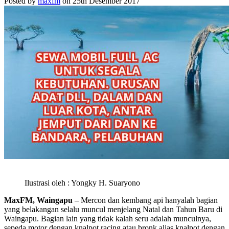
Posted by
maxfm
on 25th Desember 2017
Ilustrasi oleh : Yongky H. Suaryono
MaxFM, Waingapu
– Mercon dan kembang api hanyalah bagian
yang belakangan selalu muncul menjelang Natal dan Tahun Baru di
Waingapu. Bagian lain yang tidak kalah seru adalah munculnya,
sepeda motor dengan knalpot racing atau bronk alias knalpot dengan