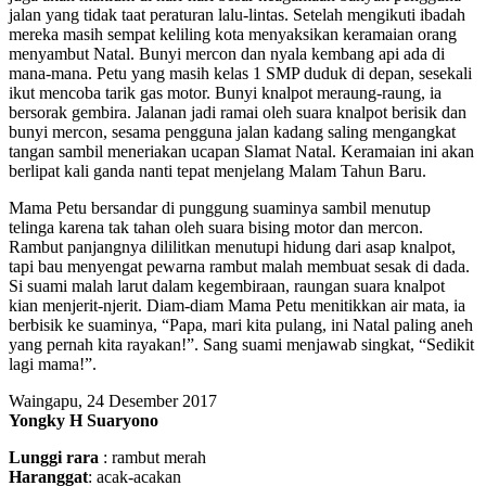
jalan yang tidak taat peraturan lalu-lintas. Setelah mengikuti ibadah
mereka masih sempat keliling kota menyaksikan keramaian orang
menyambut Natal. Bunyi mercon dan nyala kembang api ada di
mana-mana. Petu yang masih kelas 1 SMP duduk di depan, sesekali
ikut mencoba tarik gas motor. Bunyi knalpot meraung-raung, ia
bersorak gembira. Jalanan jadi ramai oleh suara knalpot berisik dan
bunyi mercon, sesama pengguna jalan kadang saling mengangkat
tangan sambil meneriakan ucapan Slamat Natal. Keramaian ini akan
berlipat kali ganda nanti tepat menjelang Malam Tahun Baru.
Mama Petu bersandar di punggung suaminya sambil menutup
telinga karena tak tahan oleh suara bising motor dan mercon.
Rambut panjangnya dililitkan menutupi hidung dari asap knalpot,
tapi bau menyengat pewarna rambut malah membuat sesak di dada.
Si suami malah larut dalam kegembiraan, raungan suara knalpot
kian menjerit-njerit. Diam-diam Mama Petu menitikkan air mata, ia
berbisik ke suaminya, “Papa, mari kita pulang, ini Natal paling aneh
yang pernah kita rayakan!”. Sang suami menjawab singkat, “Sedikit
lagi mama!”.
Waingapu, 24 Desember 2017
Yongky H Suaryono
Lunggi rara
: rambut merah
Haranggat
: acak-acakan