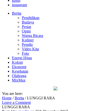
gplus
instagram
Berita
Pendidikan
Budaya
Pesiar
Opini
Warga Bicara
Kuliner
Pemilu
Video Kita
Foto
Energi Hijau
Kolom
Ekonomi
Kesehatan
Olahraga
MixMax
You are here:
Home
/
Berita
/
LUNGGI RARA
Leave a Comment
LUNGGI RARA