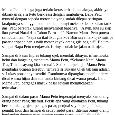
Mama Petu tak tega juga terlalu keras terhadap anaknya, akhirnya
dibiarkan saja si Petu berkreasi dengan rambutnya. Bapa Petu
muncul dengan sepeda motor tua yang sudah dilepas saringan
knalpotnya sehingga menimbulkan bunyi meledak-ledak kalau tarik
gas. Petu bersorak girang menyambut bapanya. “Asyik, kita su siap
ikut pawai Natal dan Tahun Baru….!”. Namun Mama Petu punya
sambutan lain, “Papa su ikut-ikut gila ko? Biar saya naik ojek saja pi
pasar daripada harus naik motor kayak orang gila begitu!”. Belum
sempat Bapa Petu menjawab, istrinya sudah ke jalan naik ojek.
Sampai di Pasar Inpres tukang ojek menolak dibayar, ia membuka
helm dan langsung mencium Mama Petu, “Selamat Natal Mama
Tua, Tuhan sayang kita semua!”. Sedikit terperanjat Mama Petu
membalas ucapan tersebut, ternyata si Tukang Ojek tak lain adalah
si Lukas ponaannya sendiri. Rambutnya dipangkas model undercut,
dicat warna hijau dan ada tanda bintang dicat warna perak. Lalu
Mama Petu bergegas masuk pasar setelah mengucapkan
terimakasih.
Sampai di dalam pasar Mama Petu terperanjat menyaksikan orang-
orang pasar yang ditemui. Persis apa yang dikatakan Petu, tukang
becak, tukang ojek, petugas pasar, penjual sayur, penjual ikan,
pemilik kios dan hampir di setiap sudut pasar ditemui orang-orang
berdandan dengan gaya rambut warna-warni, tidak laki tidak