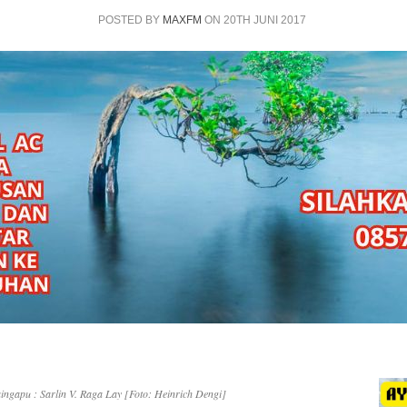
POSTED BY
MAXFM
ON 20TH JUNI 2017
ngapu : Sarlin V. Raga Lay [Foto: Heinrich Dengi]