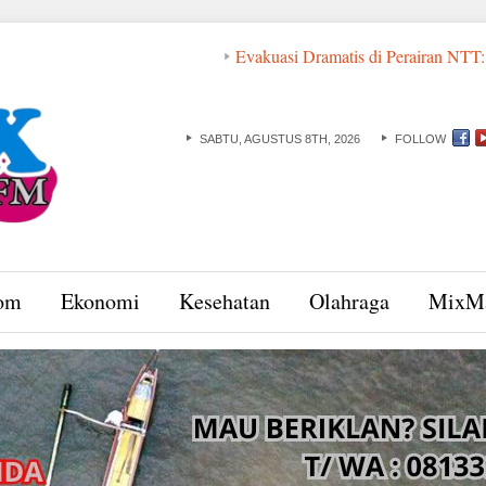
Evakuasi Dramatis di Perairan NTT: ABK dan Basarn
SABTU, AGUSTUS 8TH, 2026
FOLLOW
om
Ekonomi
Kesehatan
Olahraga
MixM