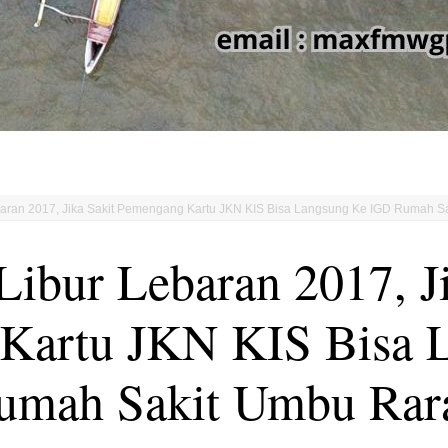
aran 2017, Jika Sakit Pemengang Kartu JKN KIS Bisa Langsung Ke IGD Rumah 
Libur Lebaran 2017, Ji
Kartu JKN KIS Bisa 
umah Sakit Umbu Rar