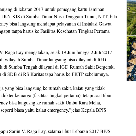
njang di lebaran 2017 untuk pemegang kartu Jaminan
at JKN KIS di Sumba Timur Nusa Tenggara Timur, NTT, bila
ncy bisa langsung mendapat pelayanan di Instalasi Gawat
u tanpa harus ke Fasilitas Kesehatan Tingkat Pertama
. Raga Lay mengatakan, sejak 19 Juni hingga 2 Juli 2017
di wilayah Sumba Timur langsung bisa dilayani di IGD
di Sumba Tengah dilayani di IGD Rumah Sakit Bergerak,
di SDB di RS Karitas tapa harus ke FKTP sebelumnya.
a yang bisa langsung ke rumah sakit, kalau yang tidak
kter keluarga (fasilitas tingkat pertama), tetapi saat libur
gency bisa langusng ke rumah sakit Umbu Rara Meha,
 seperti biasa yaitu kalau emergency,”jelas Kepala BPJS
pu Sarlin V. Raga Lay, selama libur Lebaran 2017 BPJS