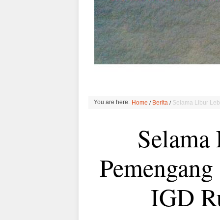
/
/
You are here:
Home
Berita
Selama Libur Leb
Selama 
Pemengang 
IGD R