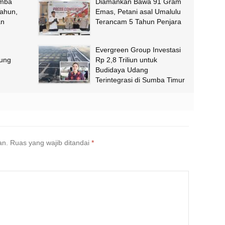
umba
Diamankan Bawa 91 Gram
Tahun,
Emas, Petani asal Umalulu
an
Terancam 5 Tahun Penjara
Evergreen Group Investasi
ung
Rp 2,8 Triliun untuk
Budidaya Udang
Terintegrasi di Sumba Timur
an.
Ruas yang wajib ditandai
*