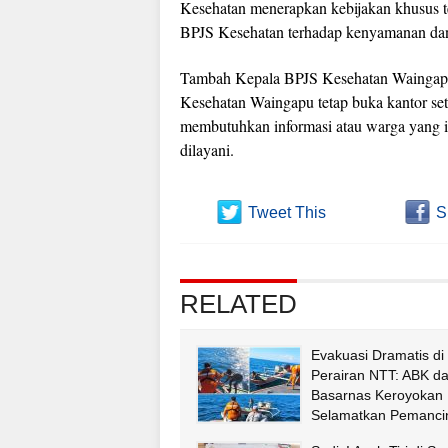
Kesehatan menerapkan kebijakan khusus te
BPJS Kesehatan terhadap kenyamanan dan
Tambah Kepala BPJS Kesehatan Waingapu S
Kesehatan Waingapu tetap buka kantor set
membutuhkan informasi atau warga yang in
dilayani.
Tweet This
S
RELATED
Evakuasi Dramatis di
Perairan NTT: ABK d
Basarnas Keroyokan
Selamatkan Pemancin
Fatululi