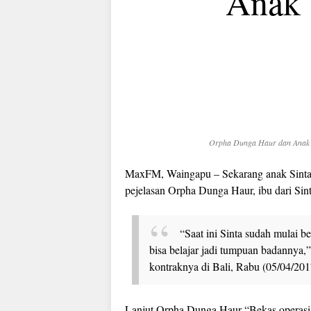
Anak 
Orpha Dunga Haur dan Anak Si
MaxFM, Waingapu – Sekarang anak Sinta 
pejelasan Orpha Dunga Haur, ibu dari Sint
“Saat ini Sinta sudah mulai b
bisa belajar jadi tumpuan badannya,
kontraknya di Bali, Rabu (05/04/201
Lanjut Orpha Dunga Haur “Bekas operasi d