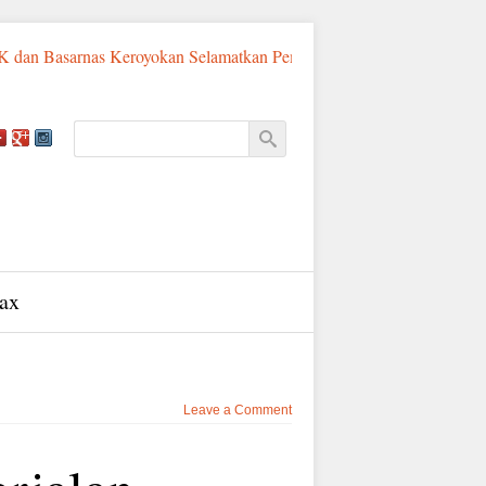
rnas Keroyokan Selamatkan Pemancing Asal Fatululi
Sumba Tim
ax
Leave a Comment