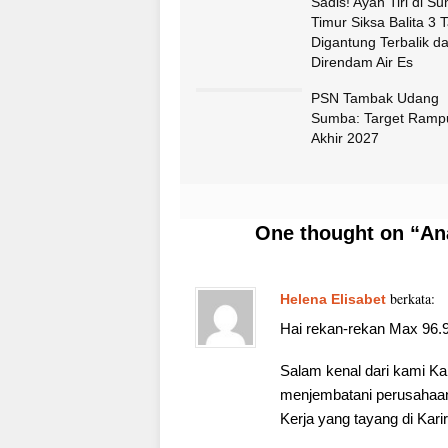
Sadis! Ayah Tiri di S
Timur Siksa Balita 3 
Digantung Terbalik d
Direndam Air Es
PSN Tambak Udang
Sumba: Target Ramp
Akhir 2027
One thought on “Ana
berkata:
Helena Elisabet
Hai rekan-rekan Max 96
Salam kenal dari kami Ka
menjembatani perusahaan 
Kerja yang tayang di Kari