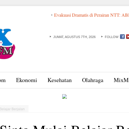
Evakuasi Dramatis di Perairan NTT: ABK dan Basa
JUMAT, AGUSTUS 7TH, 2026
FOLLOW
om
Ekonomi
Kesehatan
Olahraga
MixM
Belajar Berjalan