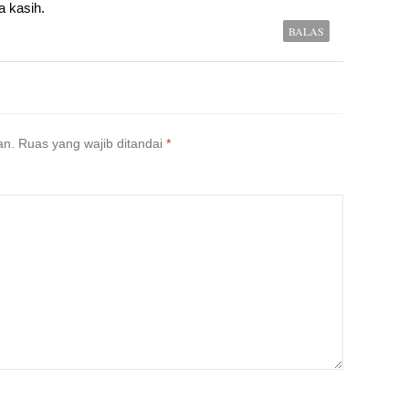
 kasih.
BALAS
an.
Ruas yang wajib ditandai
*