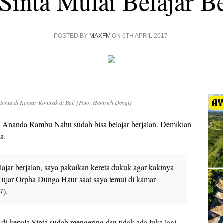
Sinta Mulai Belajar Be
POSTED BY
MAXFM
ON 6TH APRIL 2017
nta di Kamar Kontrak di Bali [Foto: Heinrich Dengi]
Ananda Rambu Nahu sudah bisa belajar berjalan. Demikian
a.
elajar berjalan, saya pakaikan kereta dukuk agar kakinya
” ujar Orpha Dunga Haur saat saya temui di kamar
7).
i kepala Sinta sudah mengering dan tidak ada luka lagi,