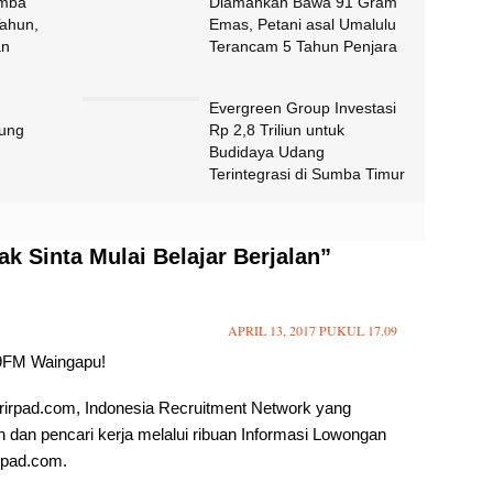
umba
Diamankan Bawa 91 Gram
Tahun,
Emas, Petani asal Umalulu
an
Terancam 5 Tahun Penjara
Evergreen Group Investasi
ung
Rp 2,8 Triliun untuk
Budidaya Udang
Terintegrasi di Sumba Timur
k Sinta Mulai Belajar Berjalan”
APRIL 13, 2017 PUKUL 17.09
.9FM Waingapu!
rirpad.com, Indonesia Recruitment Network yang
dan pencari kerja melalui ribuan Informasi Lowongan
rpad.com.