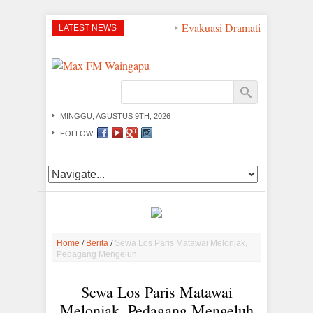
Evakuasi Dramatis di Perair
LATEST NEWS
MINGGU, AGUSTUS 9TH, 2026
FOLLOW
/
/
Home
Berita
Sewa Los Paris Matawai Melonjak,
Pedagang Mengeluh
Sewa Los Paris Matawai
Melonjak, Pedagang Mengeluh